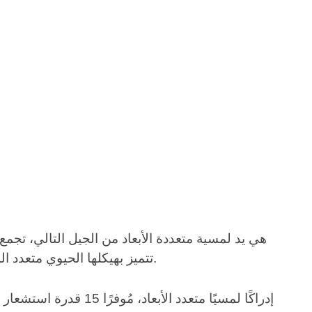
تتميز بهيكلها الحيوي متعدد المفاصل بأربعة أصابع، وتُحاكي بدقة وظائف اليد البشرية، بما في ذلك الإمساك والدوران والتعامل مع المهام المعقدة.