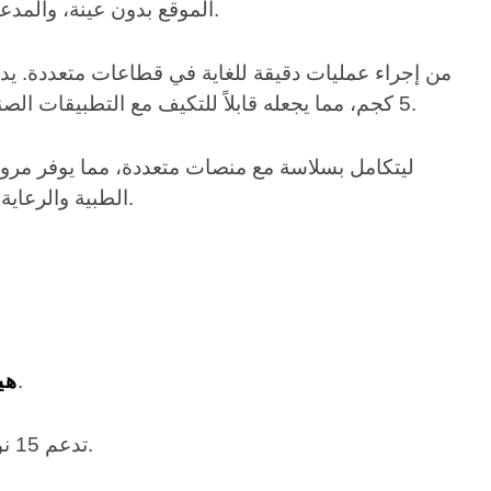
الموقع بدون عينة، والمدعومة بكاميرا عالية الدقة بدقة 8 ميجابكسل بتقنية الذكاء الاصطناعي، التعرف الدقيق على الأشياء في الوقت الفعلي.
5 كجم، مما يجعله قابلاً للتكيف مع التطبيقات الصناعية والخدمية. صُمم ليتحمل أكثر من مليون دورة ضغط، ويوفر متانة صناعية عالية، مما يضمن موثوقية طويلة الأمد.
الطبية والرعاية الصحية، أو التصنيع الصناعي، أو خدمات الأعمال، أو أتمتة المنازل، فإنه يُعيد تعريف إمكانات الأيدي الروبوتية البارعة.
: يد ماهرة متعددة المفاصل بأربعة أصابع تحاكي تمامًا قبضة الإنسان والدوران والتلاعبات المعقدة.
هي
مزود بـ 978 وحدة استشعار لمس ITPU، تدعم 15 نوعًا من الإدراك اللمسي متعدد الأبعاد.