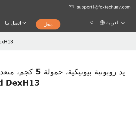
support1@foxtechuav.com
اتصل بنا
العربية
محل
يد روبوتية بيونيكية، حمولة 
يد روبوتية بيونيكية، ح
باللمس، xH13