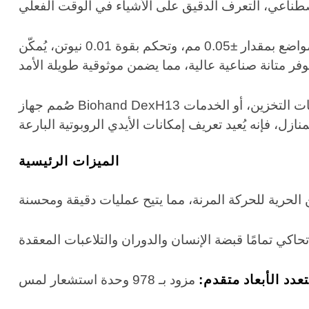
بفضل 13 درجة حرية، وتحديد دقيق للمواضع بمقدار ±0.05 مم، وتحكم بقوة 0.01 نيوتن، يُمكّن DexH13 من إجراء عمليات دقيقة للغاية في قطاعات متعددة. يدعم حمولة
صُمم جهاز Biohand DexH13 ليتكامل بسلاسة مع منصات متعددة، مما يوفر مرونة في التوسع وسهولة في الصيانة. سواءً في مجال لوجستيات التخزين، أو الخدمات
الميزات الرئيسية
دد الأبعاد متقدم: