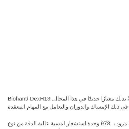
Biohand DexH13 هي يد لمسية متعددة الأبعاد من الجيل التالي، تجمع بين رؤية الذكاء الاصطناعي وإدراك اللمس المتقدم، مُرسيةً بذلك معيارًا جديدًا في هذا المجال.
مزود بـ 978 وحدة استشعار لمسية عالية الدقة من نوع ITPU، يُحقق جهاز DexH13 إدراكًا لمسيًا متعدد الأبعاد، مُوفرًا 15 قدرة استشعار مُتميزة. تضمن خوارزمية تقدير