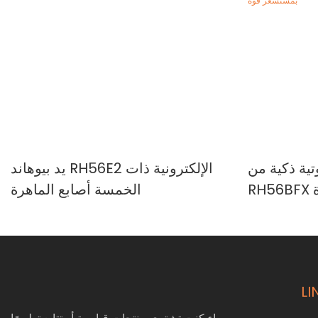
 ذكية من Biohand
يد بيوهاند RH56E2 الإلكترونية ذات
RH56BFX عالية السرعة مزودة
الخمسة أصابع الماهرة
ستشعر قوة
LI