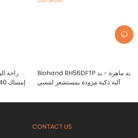
Biohand RH56DFTP يد ماهرة - يد
راحة الي
آلية ذكية مزودة بمستشعر لمسي
إمساك 40 نيوتن يد روبوتية آلية ذكية
CONTACT US