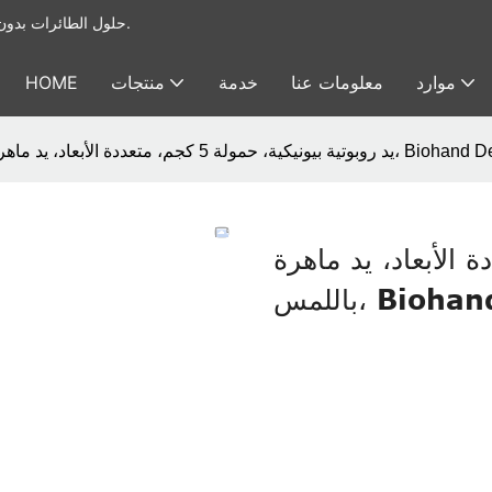
يوفر Foxtech حلول الطائرات بدون طيار الصناعية & أنظمة الحمولة النافعة للطائرات بدون طيار.
موارد
معلومات عنا
خدمة
منتجات
HOME
5 كجم، متعددة الأبعاد، يد ماهرة باللمس، Biohand DexH13
مولة 5 كجم، متعددة الأبعاد، يد ماهرة
Biohand De