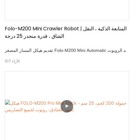
Folo-M200 Mini Crawler Robot | المتابعة الذكية ، النقل
الشاق ، قدرة منحدر 25 درجة
تقديم هيكل المسار المصغر Folo-M200 Mini Automatic بعد الروبوت
— مصمم لنقل فعال في البيئات الزراعية والصناعية. مدعوم من
الآراء
517
خوارزميات متطورة متعددة الاتجاهات وخوارزميات الحركة الذكية ،
تقدم Folo -M200: -حمولة حمولة تبلغ 200 كجم -قدرة تصل إلى ما
يصل 25° -نطاق Control من 30 M -utonomous تجنب العقبة
-المسافة المتابعة من 1.5–7 م -جولت -تريال القدرة على التكيف