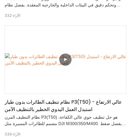
وتحكم دقيق في البيئات الداخلية والخارجية المعقدة. بفضل نظام
الحركة متعدد الاتجاهات المتطور، تُمكّن FW-02 من حركة جانبية
الآراء
332
سلسة، وانتقالات قطرية، ودوران ثابت في الموقع. بفضل قوتها
الدافعة القوية وقدرتها الفائقة على تجاوز العوائق، تتمتع FW-02 بقدرة
عالية على التكيف مع الأسطح غير المستوية والتضاريس الصعبة. تُعزز
تقنية دمج أجهزة الاستشعار المتعددة المدمجة دقة الملاحة،
والاستجابة، وقابلية التوسع، مما يجعلها أساسًا موثوقًا لتطوير
الروبوتات، ومشاريع التنقل الذاتي، وتطبيقات البحث.
نظام تنظيف الطائرات بدون طيار P3(T50) عالي الارتفاع -
استبدل العمل اليدوي الخطير بالتنظيف الآمن
نظام التنظيف المرن P3(T50) هو حل تنظيف جوي عالي الكفاءة،
مصمم للطائرات المسيرة مثل DJI M300/350/M400. بفضل ضغط
التنظيف العالي 20 ميجا باسكال ومدى الرش 45 مترًا، يستبدل هذا
الآراء
339
النظام العمل اليدوي الخطير على ارتفاعات عالية بتنظيف سريع وآمن