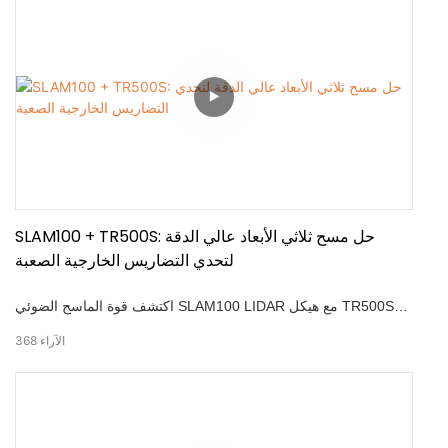
تحديد المواقع الرائدة في الصناعة ، والانصهار متعدد الاستشعار ،
وخيارات ترقية RTK للقيادة المستقلة.
SLAM100 + TR500S: حل مسح ثلاثي الأبعاد عالي الدقة
لتحدي التضاريس الخارجية الصعبة
اكتشف قوة الماسح الضوئي SLAM100 LIDAR مع هيكل TR500S
Robot للمسح الضوئي ثلاثي الأبعاد فعال ودقيق في البيئات الخارجية.
الآراء
368
يضمن هذا الحل المتقدم التشغيل المستقر ويتكيف بسلاسة مع
التضاريس الصعبة. أبرز: -المسح ثلاثي الأبعاد المستقر والفعال مع
SLAM100 مثبت على TR500s. -التماسك إلى مختلف التضاريس
الخارجية للتطبيقات متعددة الاستخدامات. دقة عالية: 2 سم النسبية ، 3
سم مطلقة. -شاشة Cloud Point Cloud REAL التي تدعمها TR500S