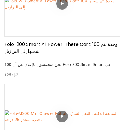
Folo-200 Smart Ai-Fower-There Cart: 100 وحدة يتم
شحنها إلى البرازيل
نحن متحمسون للإعلان عن أن 100 Folo-200 Smart Smart في
طريقها إلى البرازيل! يسلط هذا المعلم الضوء على الثقة المتزايدة في
الآراء
306
حلول الأتمتة المتقدمة لدينا. FOLO-200 عبارة عن عربة شحن شاقة
قادرة على حمل ما يصل إلى 100 كيلوجرام بسهولة. من خلال اتباع
اللاسلكي الذي يعمل بذات AI ، يتتبع مستقلًا مستخدمه مع الحفاظ على
مسافة آمنة ومستقرة. مصمم للاستخدام الصناعي والتجاري
والشخصي ، فإنه يعزز بشكل كبير الكفاءة مع تقليل العمل اليدوي.