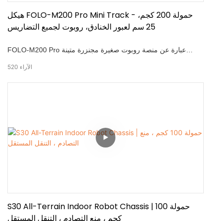
هيكل FOLO-M200 Pro Mini Track - حمولة 200 كجم،
25 سم لعبور الخنادق، روبوت لجميع التضاريس
FOLO-M200 Pro عبارة عن منصة روبوت صغيرة مجنزرة متينة
مصممة للمهام الشاقة. مع حمولة قصوى تبلغ 200 كجم، وسرعة
الآراء
520
قصوى تبلغ 3.6 كم/ساعة، وقدرة على عبور الخنادق بعمق 25 سم،
فإنها تتعامل مع التضاريس الصعبة بكل سهولة. مزود بنظام تحديد
المواقع متعدد الاتجاهات، وتجنب العوائق بالموجات فوق الصوتية،
والتحكم الذكي في الحركة، ويدعم كل من المتابعة المستقلة
والتشغيل عن بعد—مثالية للنقل الزراعي والدوريات الميدانية وتسليم
معدات مكافحة الحرائق والخدمات اللوجستية قصيرة المدى.
S30 All-Terrain Indoor Robot Chassis | حمولة 100
كجم ، منع التصادم ، التنقل المستقل