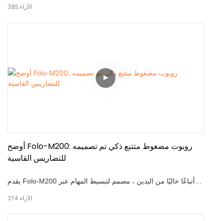
مصممة لمهام نقل الآلات عالية السعة ، ميزات خزان التزلج الكهربائية
الآراء
385
هذه: • 360° حركة الدوران • سعة تحميل 25 طن • قوة الجر 20 طن •
تصميم مضغوط للمساحات الضيقة • جهاز التحكم عن بعد اللاسلكي •
الطاقة المزدوجة 1000W
أوضح Folo-M200: روبوت مضغوط متتبع ذكي تم تصميمه
للتضاريس القاسية
يقدم Folo-M200 أتباعًا خاليًا من اليدين ، مصمم لتبسيط المهام عبر
التضاريس المختلفة. يتبعك هذا الروبوت المصغر المدمج الذي تم تتبعه
الآراء
314
القوي تلقائيًا دون جهد صفري. تم تصميمه للزراعة والخدمات
اللوجستية وإطفاء الإطفاء وعمليات التضاريس الوعرة ، وهو يجمع بين