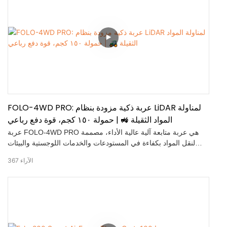
مطلق بدقة 14 بت لدقة موثوقة، مجموعة تطوير برمجيات جاهزة
للاستخدام: تكامل سلس وتطوير سريع.
FOLO-4WD PRO: عربة ذكية مزودة بنظام LiDAR لمناولة
المواد الثقيلة 🚜 | حمولة ١٥٠ كجم، قوة دفع رباعي
عربة FOLO-4WD PRO هي عربة متابعة آلية عالية الأداء، مصممة
لنقل المواد بكفاءة في المستودعات والخدمات اللوجستية والبيئات
الخارجية. تتميز بنظام دفع رباعي وتقنية LiDAR المضادة للتصادم، مما
الآراء
367
يضمن تشغيلًا سلسًا وثابتًا وآمنًا. بفضل مسافة المتابعة القابلة للتعديل،
والتحكم عن بُعد، وسعة التحميل البالغة 150 كجم، صُممت هذه العربة
لتعزيز الإنتاجية وتقليل العمل اليدوي.