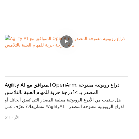
ودقيق باستخدام الطائرات المسيرة.
Agility A1 المتوافق مع OpenArm: ذراع روبوتية مفتوحة
المصدر بـ 14 درجة حرية للمهام الغنية بالتلامس
هل سئمت من الأذرع الروبوتية مغلقة المصدر التي تُعيق أبحاثك أو
مشاريعك؟ تعرّف على #AgilityA1 - الذراع الروبوتية مفتوحة المصدر
بالكامل، والتي تُقدم أداءً احترافيًا للتحكم عن بُعد والمهام التي تتطلب
الآراء
511
اتصالًا قويًا! ✅ مواصفات أساسية مهمة: 7 درجات حرية لكل ذراع (14
درجة حرية إجمالاً) لحركة بارعة تُشبه حركة الإنسان، زمن انتقال
منخفض للغاية أقل من 20 مللي ثانية - مثالي للتحكم الفوري، مُشفّر