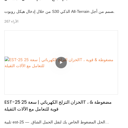
من خلال إدخال هيكل روبوت S30 الذكي All-Terrain المصمم من أجل
التنقل الداخلي ، يتميز S30 بهيكل توجيه تفاضلي ، والتنقل المستقل ،
الآراء
267
وإعادة الشحن التلقائي. مع قدرة حمولة حمولة بحد أقصى 100 كجم
ونظام منع التصادم المدمج ، فإنه’هو الحل الأمثل لنقل المصنع
واللوجستيات الداخلية. -00 كجم كحد أقصى قدرة الحمل -نظام الوقاية
من الاصطدام -كاميرا عمق ، كاميرا عمق & أجهزة استشعار القياس
المنفصلة عجلات -واجهة web & افتح API لسهولة التكامل
EST-25 الخزان التزلج الكهربائي | سعة 25T ، مضغوطة &
قوية للتعامل مع الآلات الثقيلة
تلبية est-25 — الحل المضغوط الخاص بك لنقل الحمل الشاق.