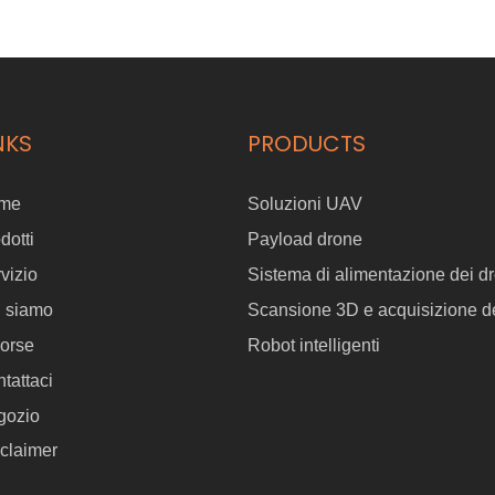
NKS
PRODUCTS
me
Soluzioni UAV
dotti
Payload drone
vizio
Sistema di alimentazione dei dr
i siamo
Scansione 3D e acquisizione de
orse
Robot intelligenti
tattaci
gozio
claimer