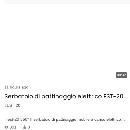
00:32
11 hours ago
Serbatoio di pattinaggio elettrico EST-20
per servizio pesante: rotazione a 360 ° &
#EST-20
trazione da 20 tonnellate per il carico
Il est-20 360° Il serbatoio di pattinaggio mobile a carico elettrico
finale
rotazionale è progettato per applicazioni per impieghi pesanti,
391
0