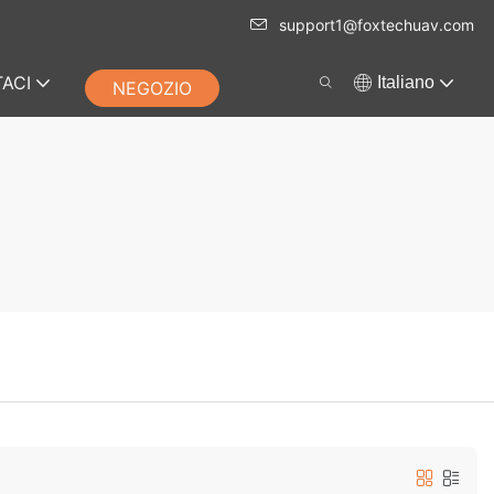
support1@foxtechuav.com
ACI
Italiano
NEGOZIO