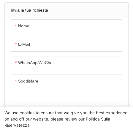
Antincendio E La
Logistica THEA 190MP.
Invia la tua richiesta
Nome
E-Mail
WhatsApp/WeChat
Soddisfare
We use cookies to ensure that we give you the best experience
on and off our website. please review our
Politica Sulla
INVIA DOMANDA ORA
Riservatezza