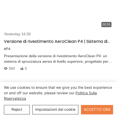
00:55
Yesterday 16:50
Versione di rivestimento AeroClean P4 | Sistema di
spruzzatura di precisione con drone per rivestimenti
#P4
e protezione
Presentazione della versione di rivestimento AeroClean P4: un
sistema di spruzzatura aerea di livello superiore, progettato per
verniciature di precisione e rivestimenti protettivi.
360
0
We use cookies to ensure that we give you the best experience
on and off our website. please review our
Politica Sulla
Riservatezza
Send Inquiry
ACCETTO ORA
Reject
Impostazioni dei cookie