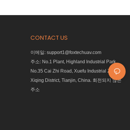
CONTACT US
이메일:
support1@foxtechuav.com
주소:
No.1 Plant, Highland Industrial Park,
No.35 Cai Zhi Road, Xuefu Industrial Zone,
Xiqing District, Tianjin, China. 회전되지 않은
주소