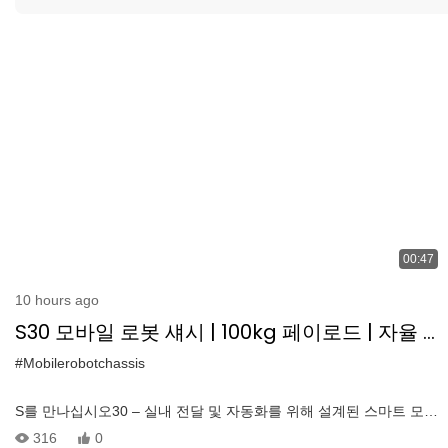
00:47
10 hours ago
S30 모바일 로봇 섀시 | 100kg 페이로드 | 자율 내
비게이션 & 자동 충전
#Mobilerobotchassis
S를 만나십시오30 – 실내 전달 및 자동화를 위해 설계된 스마트 모바
일 로봇 섀시. 100kg의 최대 부하로 S30은 자율 내비게이션, 지능형
316
0