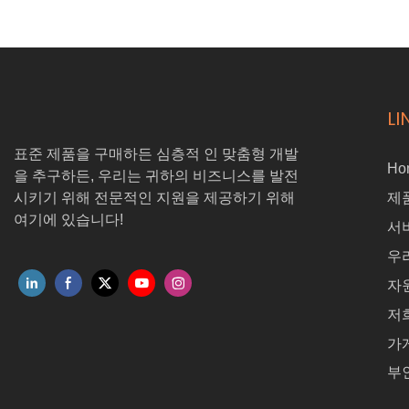
장애물 회피 및 자동 재충전을 특징으로합니다. 레이더, 깊이 카메라
및 충돌 예방 시스템이 장착되어있어 복잡한 환경에서 안전하고 효율
적인 운송을 보장합니다. 차동 조향 시스템을 사용하면 민첩한 움직임
이 가능하며 웹 기반 인터페이스는 애플리케이션 개발을 간단하고 직
관적으로 만듭니다. 🔹 자율 내비게이션 & 매핑 🔹 실시간 장애물 회
피 🔹 100kg 최대 페이로드 용량 🔹 충전소로의 자동 복귀
LI
표준 제품을 구매하든 심층적 인 맞춤형 개발
Ho
을 추구하든, 우리는 귀하의 비즈니스를 발전
시키기 위해 전문적인 지원을 제공하기 위해
제
여기에 있습니다!
서
우
자
저
가
부