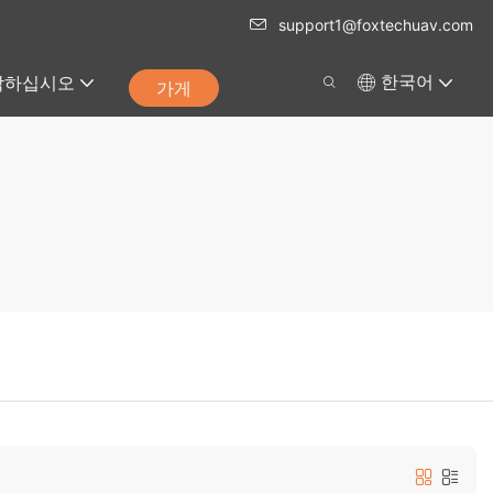
support1@foxtechuav.com
락하십시오
한국어
가게