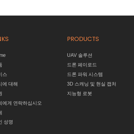
NKS
PRODUCTS
me
UAV 솔루션
품
드론 페이로드
비스
드론 파워 시스템
리에 대해
3D 스캐닝 및 현실 캡처
원
지능형 로봇
희에게 연락하십시오
게
인 성명