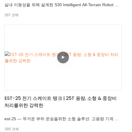
실내 이동성을 위해 설계된 S30 Intelligent All-Terrain Robot 섀
시를 소개하는 S30은 차동 조향 구조, 자율 내비게이션 및 자동
267
견해
재충전을 특징으로합니다. 100kg 최대 페이로드 용량과 내장 충
돌 방지 시스템으로’공장 운송 및 실내 물류를위한 완벽한 솔루
션입니다. -100kg 최대 부하 용량 -안전 충돌 예방 시스템 -라다,
깊이 카메라 & 휠 오도 트리 센서 -Web 인터페이스 & 쉽게 통합
할 수 있도록 API를 엽니 다
EST-25 전기 스케이트 탱크 | 25T 용량, 소형 & 중장비
처리를위한 강력한
est-25 — 무거운 부하 운송을위한 소형 솔루션. 고용량 기계 이
동 작업을 위해 설계된이 전기 스케이트 탱크 기능: • 360° 회전
385
견해
운동 • 25 톤 부하 용량 • 20 톤 트랙션 힘 • 단단한 공간을위한 소