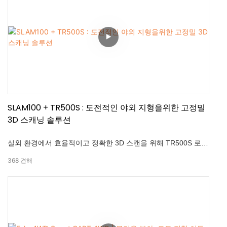
SLAM100 + TR500S : 도전적인 야외 지형을위한 고정밀
3D 스캐닝 솔루션
실외 환경에서 효율적이고 정확한 3D 스캔을 위해 TR500S 로봇
섀시와 결합 된 SLAM100 LIDAR 스캐너의 힘을 발견하십시오.
368
견해
이 고급 솔루션은 안정적인 작동을 보장하고 도전적인 지형에 원
활하게 적응합니다. 하이라이트 : -TR500에 장착 된 SLAM100을
사용한 상태 및 효율적인 3D 스캔. 다양한 적용을 위해 다양한 야
외 지형에 적응할 수 있습니다. -높은 정확도 : 2cm 상대, 3cm 절
대. -Real-Time Point 클라우드 디스플레이 TR500S 원격 컨트롤
러가 지원합니다. -통화 적용 범위 360° 회전 헤드와 270° 엑스