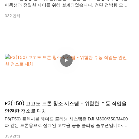
이동성과 정밀한 제어를 위해 설계되었습니다. 첨단 전방향 모션
시스템을 탑재한 FW-02는 부드러운 측면 이동, 대각선 이동, 그
332
견해
리고 안정적인 현장 회전을 가능하게 합니다. 강력한 구동력과
탁월한 장애물 통과 능력은 고르지 않은 표면과 까다로운 지형에
서도 뛰어난 적응력을 발휘합니다. 통합된 다중 센서 융합 기술
은 내비게이션 정확도, 반응성, 그리고 확장성을 향상시켜 FW-
02를 로봇 개발, 자율 주행 프로젝트, 그리고 연구 분야의 신뢰할
수 있는 기반으로 만들어줍니다.
P3(T50) 고고도 드론 청소 시스템 - 위험한 수동 작업을
안전한 청소로 대체
P3(T50) 플렉시블 테더드 클리닝 시스템은 DJI M300/350/M400
과 같은 드론용으로 설계된 고효율 공중 클리닝 솔루션입니다.
20MPa의 고압 클리닝과 45m 분사 범위를 제공하여 위험한 고
339
견해
고도 수동 작업을 빠르고 안전하며 정밀한 드론 기반 클리닝으로