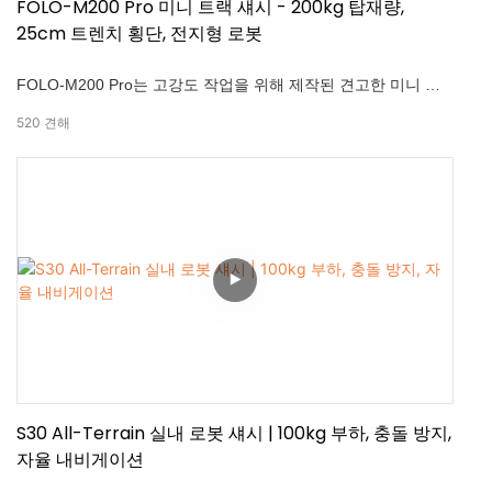
FOLO-M200 Pro 미니 트랙 섀시 - 200kg 탑재량,
25cm 트렌치 횡단, 전지형 로봇
FOLO-M200 Pro는 고강도 작업을 위해 제작된 견고한 미니 추
적 로봇 플랫폼입니다. 최대 적재량 200kg, 최고 속도 3.6km/h,
520
견해
25cm 참호 횡단 능력을 갖추고 있어 까다로운 지형도 손쉽게 처
리할 수 있습니다. 전방위 위치 제어, 초음파 장애물 회피, 지능형
모션 제어 기능을 탑재하여 자율 추종 및 원격 제어 작동을 모두
지원합니다.—농업 운송, 현장 순찰, 소방 장비 배송, 단거리 물류
에 이상적입니다.
S30 All-Terrain 실내 로봇 섀시 | 100kg 부하, 충돌 방지,
자율 내비게이션