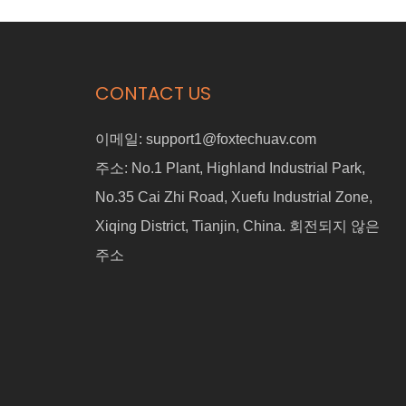
CONTACT US
이메일:
support1@foxtechuav.com
주소:
No.1 Plant, Highland Industrial Park,
No.35 Cai Zhi Road, Xuefu Industrial Zone,
Xiqing District, Tianjin, China. 회전되지 않은
주소