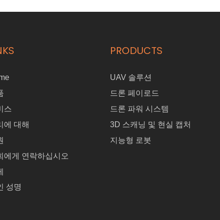
NKS
PRODUCTS
me
UAV 솔루션
품
드론 페이로드
비스
드론 파워 시스템
리에 대해
3D 스캐닝 및 현실 캡처
원
지능형 로봇
희에게 연락하십시오
게
인 성명