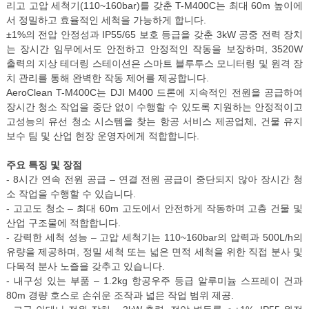
리고 고압 세척기(110~160bar)를 갖춘 T-M400C는 최대 60m 높이에
서 정밀하고 효율적인 세척을 가능하게 합니다.
±1%의 전압 안정성과 IP55/65 보호 등급을 갖춘 3kW 공중 전력 장치
는 장시간 임무에서도 안전하고 안정적인 작동을 보장하며, 3520W
출력의 지상 테더링 스테이션은 스마트 블루투스 모니터링 및 원격 장
치 관리를 통해 완벽한 작동 제어를 제공합니다.
AeroClean T-M400C는 DJI M400 드론에 지속적인 전원을 공급하여
장시간 청소 작업을 중단 없이 수행할 수 있도록 지원하는 안정적이고
고성능의 유선 청소 시스템을 찾는 항공 서비스 제공업체, 건물 유지
보수 팀 및 산업 현장 운영자에게 적합합니다.
주요 특징 및 장점
- 8시간 연속 전원 공급 – 연결 전원 공급이 중단되지 않아 장시간 청
소 작업을 수행할 수 있습니다.
- 고고도 청소 – 최대 60m 고도에서 안전하게 작동하며 고층 건물 및
산업 구조물에 적합합니다.
- 강력한 세척 성능 – 고압 세척기는 110~160bar의 압력과 500L/h의
유량을 제공하며, 정밀 세척 또는 넓은 면적 세척을 위한 직접 분사 및
다목적 분사 노즐을 갖추고 있습니다.
- 내구성 있는 부품 – 1.2kg 항공우주 등급 알루미늄 스프레이 건과
80m 경량 호스로 손쉬운 조작과 넓은 작업 범위 제공.