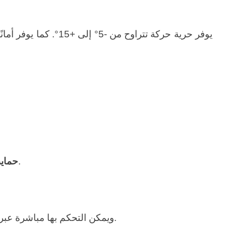
يوفر حرية حركة تتراوح من -5° إلى +15°. كما يوفر أمانًا سلبيًا متأصلًا ضد التصادم مع امتصاص الصدمات السلبي عند الاصطدام العرضي؛ وعندما يستمر التأرجح، فإنه يتيح
لتعزيز السلامة التشغيلية.
حماي
ويمكن التحكم بها مباشرة عبر جهاز التحكم عن بعد الخاص بالطائرة بدون طيار لتشغيل بسيط وسهل الاستخدام.