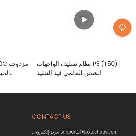
نظام تنظيف الواجهات P3 (T50) |
الشحن العالمي قيد التنفيذ
الحب
للمناز
CONTACT US
support1@foxtechuav.com
بريد إلكتروني: