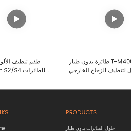
طائرة بدون طيار T-M400C مزدوجة
طقم تنظيف الألو
ل لتنظيف الزجاج الخارجي
Clean S2/S4
ل الفاخرة | مدى 60 مترًا
الزراعية بدون طيار من
ع
NKS
PRODUCTS
حلول الطائرات بدون طيار
me