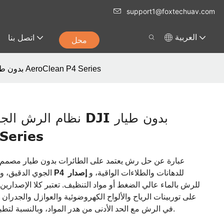
support1@foxtechuav.com
اتصل بنا
العربية
محل
نظام الرش الجوي المرن لطائرات DJI بدون طيار AeroClean P4 Series
نظام الرش الجوي المر
Series
للدهانات والطلاءات الواقية، و
إصدار
إصدار طلاء P4
الجوي الدقيق، و
على توربينات الرياح والألواح الكهروضوئية والعوازل والجدران وا
في الرش مع الحد الأدنى من هدر المواد، وبالنسبة لتطبيقات الطلاء، طلاء ناعم وموحد.