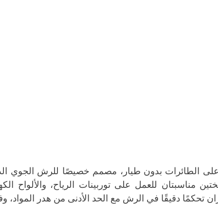
 حل رش يعتمد على الطائرات بدون طيار، مصمم خصيصًا للرش الجوي