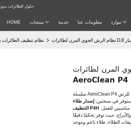
يوفر Foxtech حلول الطائرات بدون طيار الصناعية & أنظمة الحمولة النافعة للطائرات بدون طيار.
موارد
معلومات عنا
خدمة
منتجات
HOME
نظام تنظيف الطائرات ب
ن لطائرات DJI بدون طيار
AeroClean P4 
سلسلة AeroClean P4 عبارة عن حل رش يعتمد على الطائرات بدون طيار مصمم للرش
متوفر في نسختين:
للرش بالماء عالي الضغط أو مواد التنظيف. تعتبر كلا الإصدارين مناسبين للعمل
التنظيف P4H
لأبراج، حيث توفر تحكمًا دقيقًا