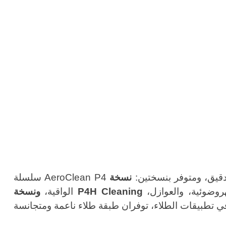
 الدقيق، ومتوفر بنسختين:
للرش بالماء عالي الضغط أو مواد التنظيف. كلا النسختين مناسبتان للعمل على توربينات الرياح، والألواح الكهروضوئية، والعوازل،
ونسخة P4H Cleaning
الواقية،