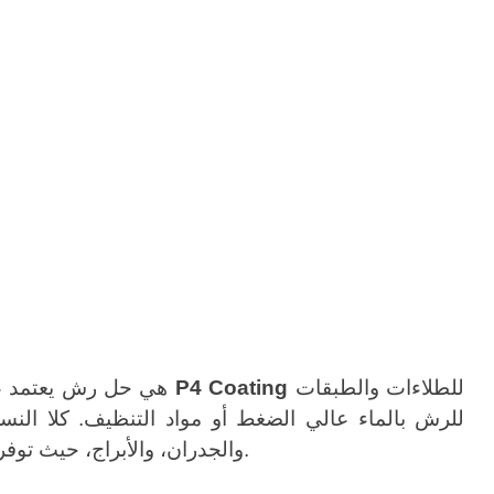
للطلاءات والطبقات
نسخة P4 Coating
سلسلة AeroClean P4 هي
والجدران، والأبراج، حيث توفران تحكمًا دقيقًا في الرش مع الحد الأدنى من هدر المواد، وفي تطبيقات الطلاء، توفران طبقة طلاء ناعمة ومتجانسة.