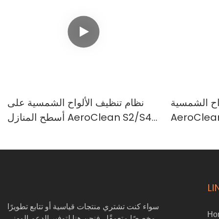
اح الشمسية
نظام تنظيف الألواح الشمسية على
Aero للطائرات
أسطح المنازل AeroClean S2/S4
 سلسلة DJI T
لطائرات DJI T-Series بدون طيار |
| نظام تنظيف الألواح الكهروضوئية
نظام غسيل الألواح الشمسية الجوي
الي الضغط
LI
سواء كنت تشتري منتجات قياسية أو تتابع تطويرًا
Ho
مخصصًا متعمقًا ، فنحن هنا لتوفير الدعم المهني