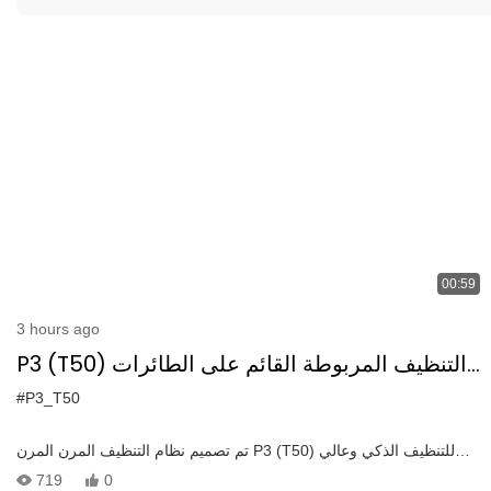
00:59
3 hours ago
P3 (T50) التنظيف المربوطة القائم على الطائرات
بدون طيار | طريقة أكثر ذكاءً لغسل واجهات البناء
#P3_T50
تم تصميم نظام التنظيف المرن المرن P3 (T50) للتنظيف الذكي وعالي
الكفاءة. تم نشره في مبنى في منطقة Shenzhen Futian ، وأظهر تنظيف
719
0