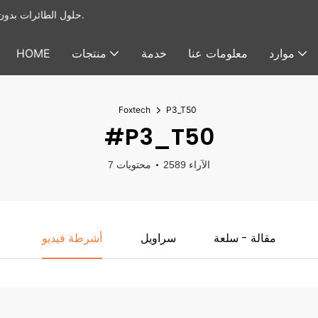
يوفر Foxtech حلول الطائرات بدون طيار الصناعية & أنظمة الحمولة النافعة للطائرات بدون طيار.
موارد
معلومات عنا
خدمة
منتجات
HOME
Foxtech
P3_T50
#P3_T50
2589 الآراء
7 محتويات
مقالة - سلعة
سراويل
أشرطة فيديو