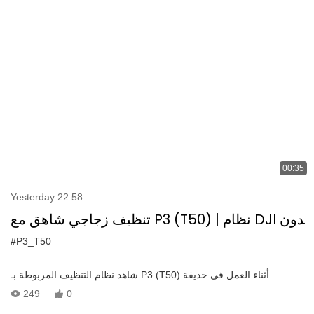
الجدار الخارجي الآمن والسريع والفعال — كل شيء بدون عمل يدوي.
00:35
Yesterday 22:58
تنظيف زجاجي شاهق مع P3 (T50) | نظام DJI بدون
طيار في حديقة شنتشن باي للتكنولوجيا
#P3_T50
شاهد نظام التنظيف المربوطة بـ P3 (T50) أثناء العمل في حديقة
Shenzhen Bay Tech-Eco. هذا النظام المتقدم ، المصمم لتنظيف جدار
249
0
الستارة الزجاجية الشاهقة ، متوافق مع الطائرات بدون طيار DJI المدمجة