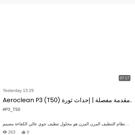
07:17
Yesterday 13:29
Aeroclean P3 (T50) مقدمة مفصلة | إحداث ثورة
في تنظيف الطائرات بدون طيار
#P3_T50
نظام التنظيف المرن المرن هو محلول تنظيف جوي عالي الكفاءة مصمم
للطائرات بدون طيار مثل DJI M300/350. إنه يوفر تنظيفًا قويًا للضغط مع
263
0