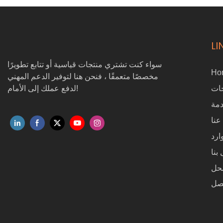
مئوية/ساعة ، وضغط أقصى قدره 30 ميجا باسكال ، وما يصل إلى 45 مترًا.
يضمن هذا النظام تنظيف سريع وفعال وآمن لناطحات السحاب والألواح
الشمسية والأبراج.
LI
سواء كنت تشتري منتجات قياسية أو تتابع تطويرًا
Ho
مخصصًا متعمقًا ، فنحن هنا لتوفير الدعم المهني
ات
لدفع عملك إلى الأمام!
مة
عنا
ارد
بنا
حل
صل