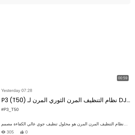
00:59
Yesterday 07:28
P3 (T50) نظام التنظيف المرن الثوري المرن لـ DJI
M300/350 - الضغط العالي & كفاءة
#P3_T50
نظام التنظيف المرن المرن هو محلول تنظيف جوي عالي الكفاءة مصمم
للطائرات بدون طيار مثل DJI M300/350. إنه يوفر تنظيفًا قويًا للضغط
305
0