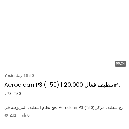
السائدة ويقدم دقة متعددة الزوايا.
00:34
Yesterday 16:50
Aeroclean P3 (T50) | تنظيف فعال 20،000㎡
شاهق في مركز Zhujiang Innovation Center
#P3_T50
نجح نظام التنظيف المربوطة في Aeroclean P3 (T50) بنجاح بتنظيف مركز
Zhujiang International Innovation Center ، والذي يغطي ما يقرب من
291
0
20.000 درجة مئوية في 8 أيام فقط. تم تصميمه لتنظيف الارتفاع مع
الطائرات بدون طيار DJI مثل M300/350 ، ويوفر تنظيفًا قويًا 600 درجة