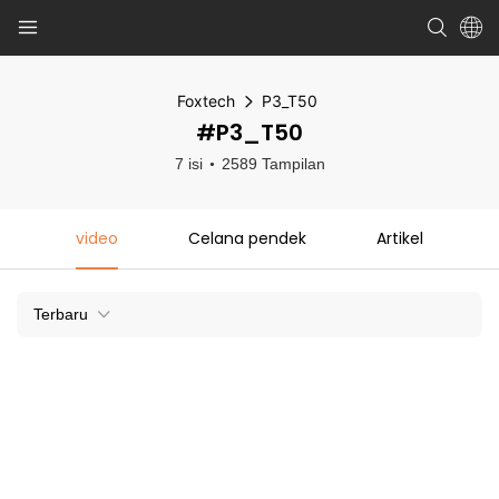
Foxtech
P3_T50
#P3_T50
7 isi
2589 Tampilan
video
Celana pendek
Artikel
Terbaru