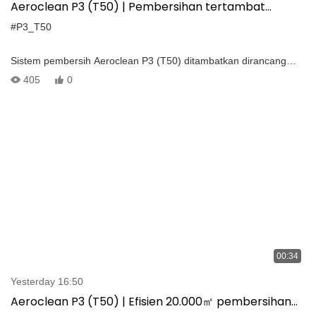
Aeroclean P3 (T50) | Pembersihan tertambat
bertekanan tinggi untuk papan iklan
#P3_T50
Sistem pembersih Aeroclean P3 (T50) ditambatkan dirancang
untuk drone DJI M300/350, memberikan solusi yang efisien untuk
405
0
pembersihan papan iklan di ketinggian tinggi. Dengan tekanan
maksimum 30MPA dan jangkauan semprotan hingga 45 meter, ini
memastikan pembersihan menyeluruh dengan laju cakupan
default 600㎡/jam.
00:34
Yesterday 16:50
Aeroclean P3 (T50) | Efisien 20.000㎡ pembersihan