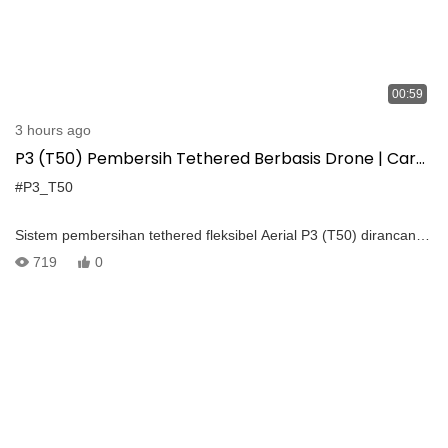
00:59
3 hours ago
P3 (T50) Pembersih Tethered Berbasis Drone | Cara
yang lebih cerdas untuk mencuci fasad bangunan
#P3_T50
Sistem pembersihan tethered fleksibel Aerial P3 (T50) dirancang
untuk pembersihan fasad yang cerdas dan efisien. Dikerahkan di
719
0
sebuah bangunan di distrik futian Shenzhen, itu menunjukkan
pembersihan dinding eksterior yang aman, cepat, dan efektif —
Semua tanpa tenaga kerja manual.