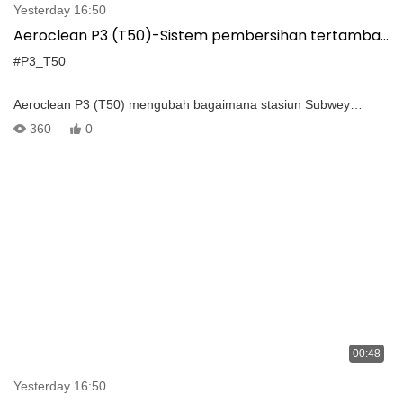
Yesterday 16:50
Aeroclean P3 (T50)-Sistem pembersihan tertambat
bertekanan tinggi untuk solusi pembersihan stasiun
#P3_T50
kereta bawah tanah
Aeroclean P3 (T50) mengubah bagaimana stasiun Subwey
dibersihkan dengan teknologi drone. Dirancang untuk DJI
360
0
M300/350, sistem pembersihan tertambat tekanan tinggi ini
memberikan ketepatan dan efisiensi di lingkungan yang
menantang.
00:48
Yesterday 16:50