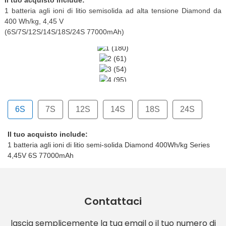
1 batteria agli ioni di litio semisolida ad alta tensione Diamond da
400 Wh/kg, 4,45 V
(6S/7S/12S/14S/18S/24S 77000mAh)
6S
7S
12S
14S
18S
24S
Il tuo acquisto include:
S 77000mAh
2S 77000mAh
4S 77000mAh
8S 77000mAh
4S 77000mAh
1 batteria agli ioni di litio semi-solida Diamond 400Wh/kg Series
4,45V 6S 77000mAh
Contattaci
lascia semplicemente la tua email o il tuo numero di