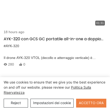
01:31
18 hours ago
AYK-320 con GCS GC portatile all-in-one a doppio
sensore & migliora l'efficienza e la sicurezza
#AYK-320
dell'ispezione
Il drone AYK-320 VTOL (decollo e atterraggio verticale) è
attrezzato con un gimbal a doppio sensore elettro-
280
0
ottico/infrarosso da 30x a bordo, che lo rende eccezionalmente
adatto per attività di ispezione efficienti. Questa tecnologia
avanzata è perfettamente integrata dalla stazione di controllo
We use cookies to ensure that we give you the best experience
portatile All-in-One a doppio schermo T30 (GCS) e dal sistema di
on and off our website. please review our
Politica Sulla
trasmissione video/dati a lungo raggio VDC-22, risultando in una
Riservatezza
soluzione di ispezione perfettamente integrata e incredibilmente
efficace. Utilizzando questo sistema, l'efficienza e la sicurezza
Send Inquiry
ACCETTO ORA
Reject
Impostazioni dei cookie
dell'ispezione sono significativamente migliorate, fornendo un
potente strumento per i professionisti dell'ispezione.