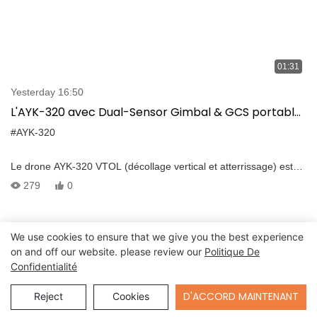
01:31
Yesterday 16:50
L'AYK-320 avec Dual-Sensor Gimbal & GCS portable
tout-en-un améliore l'efficacité et la sécurité de
#AYK-320
l'inspection
Le drone AYK-320 VTOL (décollage vertical et atterrissage) est
équipé d'un cardan à double détection électro-optique /
279
0
infrarouge de pointe, ce qui le rend exceptionnellement bien
adapté à des tâches d'inspection efficaces. Cette technologie de
pointe est parfaitement complétée par la station de contrôle du
We use cookies to ensure that we give you the best experience
sol portable T30 à double écran (GCS) et le système de
on and off our website. please review our
Politique De
transmission vidéo / données à longue portée VDC-22, résultant
Confidentialité
en une solution d'inspection parfaitement intégrée et
incroyablement efficace. En utilisant ce système, l'efficacité
Send Inquiry
D'ACCORD MAINTENANT
Reject
Cookies
d'inspection et la sécurité sont considérablement améliorées,
fournissant un outil puissant pour les professionnels de