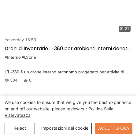
01:21
Yesterday 16:50
Droni di inventario L-380 per ambienti interni denati
GPS | Sicuro & Flight autonomo
#Interno
#Drone
L'L-380 è un drone interno autonomo progettato per attività di
inventario intelligente in ambienti denigrati GPS. Supporta la
304
0
scansione del codice RFID, a barre e del codice QR per
completare i voli di inventario con una precisione ad alta
precisione. Dopo l'attività, ritorna automaticamente al suo dock
We use cookies to ensure that we give you the best experience
per la ricarica — Nessun intervento umano richiesto.
on and off our website. please review our
Politica Sulla
Riservatezza
Send Inquiry
ACCETTO ORA
Reject
Impostazioni dei cookie