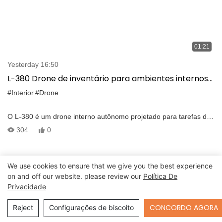
01:21
Yesterday 16:50
L-380 Drone de inventário para ambientes internos
negativos para GPS | Seguro & vôo autônomo
#Interior
#Drone
O L-380 é um drone interno autônomo projetado para tarefas de
inventário inteligente em ambientes negativos para GPS. Ele
304
0
suporta a digitalização de código RFID, código de barras e QR
para preencher voos de inventário com alta precisão. Após a
tarefa, ele retorna automaticamente ao seu cais para cobrar —
We use cookies to ensure that we give you the best experience
Nenhuma intervenção humana é necessária.
on and off our website. please review our
Política De
Privacidade
Send Inquiry
CONCORDO AGORA
Reject
Configurações de biscoito