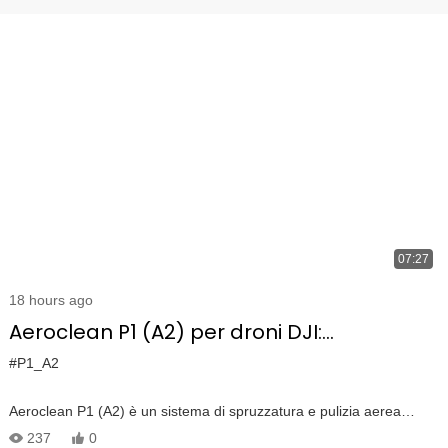
07:27
18 hours ago
Aeroclean P1 (A2) per droni DJI:
Introduzione dettagliata alla spruzzatura
#P1_A2
3D, caratteristiche & Componenti
Aeroclean P1 (A2) è un sistema di spruzzatura e pulizia aerea
altamente avanzata progettato per l'integrazione senza soluzione di
237
0