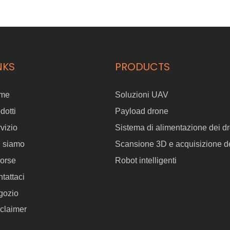
continuità con droni RTK 300 RTK e matrici 350. Con le sue
innovative capacità di spruzzatura a più angolo 3D, Aeroclean P1
(A2) non garantisce punti ciechi e offre una copertura precisa e
uniforme. Il gimbal flessibile fornisce equilibrio adattivo e protezione
da collisione, rendendo le operazioni più sicure, anche in spazi
confinati o difficili da raggiungere. Progettata per l'efficienza, la
NKS
PRODUCTS
misurazione della distanza in tempo reale di Aeroclean P1 (A2)
garantisce una distanza di spruzzatura ottimale, tempo di risparmio
e materiali massimizzando i risultati. Il suo design pieghevole
me
Soluzioni UAV
semplifica il trasporto e la conservazione, offrendo una soluzione
completa e portatile per le attività di spruzzatura aerea.
dotti
Payload drone
vizio
Sistema di alimentazione dei dr
i siamo
Scansione 3D e acquisizione de
orse
Robot intelligenti
tattaci
gozio
claimer