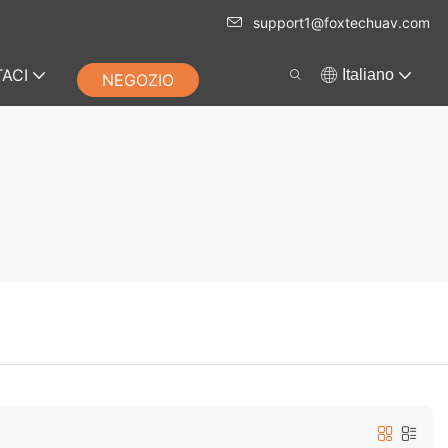
support1@foxtechuav.com
ACI
Italiano
NEGOZIO