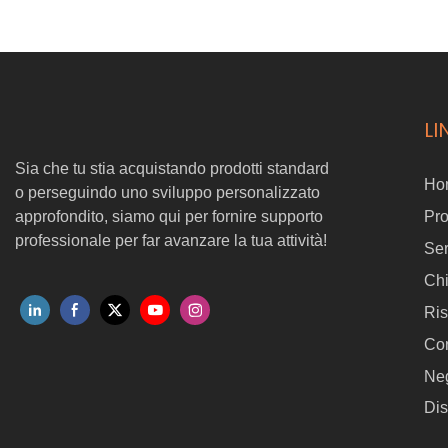
Ingegnerizzato per integrazione senza soluzione di continuità con
droni RTK 300 RTK e matrici 350 DJI, esso’s La soluzione ideale
per applicare rivestimenti a prova di ruggine su parafulmini e altro
ancora.
LI
Sia che tu stia acquistando prodotti standard
Ho
o perseguindo uno sviluppo personalizzato
approfondito, siamo qui per fornire supporto
Pro
professionale per far avanzare la tua attività!
Ser
Ch
Ris
Con
Ne
Dis