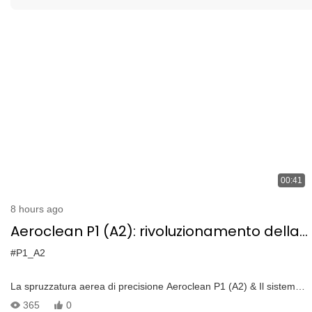
00:41
8 hours ago
Aeroclean P1 (A2): rivoluzionamento della
manutenzione della sottostazione con
#P1_A2
spruzzatura aerea di precisione
La spruzzatura aerea di precisione Aeroclean P1 (A2) & Il sistema
di pulizia sta trasformando la manutenzione della sottostazione.
365
0