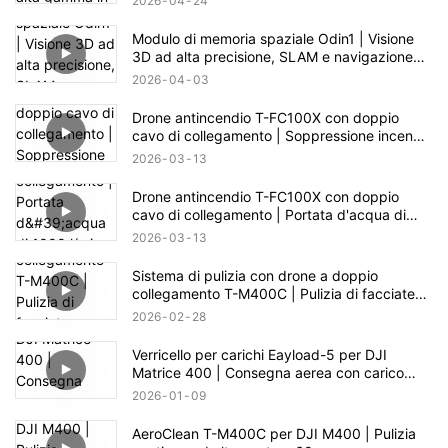
2026
04
24
60 m
Modulo di memoria spaziale Odin1 | Visione
3D ad alta precisione, SLAM e navigazione
autonoma
2026
04
03
Drone antincendio T-FC100X con doppio
cavo di collegamento | Soppressione incendi
in edifici fino a 100 m
2026
03
13
Drone antincendio T-FC100X con doppio
cavo di collegamento | Portata d'acqua di
1000 l/min e capacità di soccorso in quota
2026
03
13
fino a 100 m
Sistema di pulizia con drone a doppio
collegamento T-M400C | Pulizia di facciate
continue in vetro di piazze commerciali
2026
02
28
Verricello per carichi Eayload-5 per DJI
Matrice 400 | Consegna aerea con carico
utile di 5 kg e controllo PSDK
2026
01
09
AeroClean T-M400C per DJI M400 | Pulizia