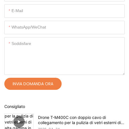
E-Mail
WhatsApp/WeChat
Soddisfare
INVIA DOMANDA ORA
Consigliato
Drone T-M400C con doppio cavo di
collegamento per la pulizia di vetri esterni di
alta gamma in ambito residenziale | Portata di