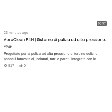
00:57
23 minutes ago
AeroClean P4H | Sistema di pulizia ad alta pressione
per droni con carico utile di 20 kg e spruzzatura di 10
#P4H
MPa
Progettato per la pulizia ad alta pressione di turbine eoliche,
pannelli fotovoltaici, isolatori, torri e pareti. Integrato con le
piattaforme DJI per una pulizia aerea precisa ed efficiente.
817
0