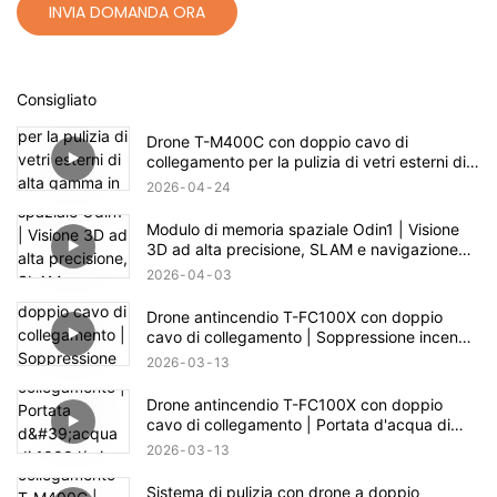
INVIA DOMANDA ORA
Consigliato
Drone T-M400C con doppio cavo di
collegamento per la pulizia di vetri esterni di
alta gamma in ambito residenziale | Portata di
2026
04
24
60 m
Modulo di memoria spaziale Odin1 | Visione
3D ad alta precisione, SLAM e navigazione
autonoma
2026
04
03
Drone antincendio T-FC100X con doppio
cavo di collegamento | Soppressione incendi
in edifici fino a 100 m
2026
03
13
Drone antincendio T-FC100X con doppio
cavo di collegamento | Portata d'acqua di
1000 l/min e capacità di soccorso in quota
2026
03
13
fino a 100 m
Sistema di pulizia con drone a doppio