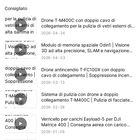
Consigliato
Drone T-M400C con doppio cavo di
collegamento per la pulizia di vetri esterni di
alta gamma in ambito residenziale | Portata di
2026
04
24
60 m
Modulo di memoria spaziale Odin1 | Visione
3D ad alta precisione, SLAM e navigazione
autonoma
2026
04
03
Drone antincendio T-FC100X con doppio
cavo di collegamento | Soppressione incendi
in edifici fino a 100 m
2026
03
13
Sistema di pulizia con drone a doppio
collegamento T-M400C | Pulizia di facciate
continue in vetro di piazze commerciali
2026
02
28
Verricello per carichi Eayload-5 per DJI
Matrice 400 | Consegna aerea con carico
utile di 5 kg e controllo PSDK
2026
01
09