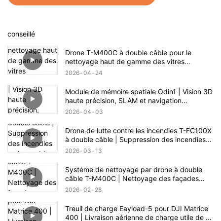
conseillé
Drone T-M400C à double câble pour le
nettoyage haut de gamme des vitres
extérieures résidentielles | Portée de 60 m
2026
04
24
Module de mémoire spatiale Odin1 | Vision 3D
haute précision, SLAM et navigation
autonome
2026
04
03
Drone de lutte contre les incendies T-FC100X
à double câble | Suppression des incendies
en immeubles de grande hauteur jusqu'à 100
2026
03
13
m
Système de nettoyage par drone à double
câble T-M400C | Nettoyage des façades
vitrées de centres commerciaux
2026
02
28
Treuil de charge Eayload-5 pour DJI Matrice
400 | Livraison aérienne de charge utile de 5