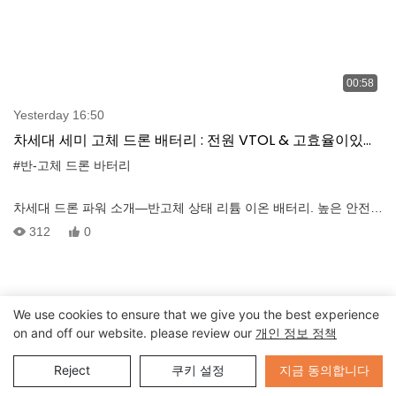
00:58
Yesterday 16:50
차세대 세미 고체 드론 배터리 : 전원 VTOL & 고효율이있는
멀티 로터 드론
#반-고체 드론 바터리
차세대 드론 파워 소개—반고체 상태 리튬 이온 배터리. 높은 안전
성, 우수한 에너지 밀도 및 빠른 충전을 위해 설계된이 기능은 VTOL
312
0
및 멀티 로터 드론의 더 긴 지구력과 신뢰할 수있는 성능을 보장합니
다.
We use cookies to ensure that we give you the best experience
on and off our website. please review our
개인 정보 정책
Send Inquiry
지금 동의합니다
Reject
쿠키 설정