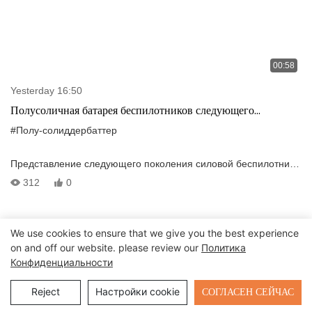
00:58
Yesterday 16:50
Полусоличная батарея беспилотников следующего
поколения: питание VTOL & Многороторные дроны с
#Полу-солиддербаттер
высокой эффективностью
Представление следующего поколения силовой беспилотники
—Наша полусветная литий-ионная батарея. Предназначенная
312
0
для высокой безопасности, превосходной плотности энергии и
быстрой зарядки, он обеспечивает более длительную
выносливость и надежную производительность для VTOL и
We use cookies to ensure that we give you the best experience
многоотровневых дронов.
on and off our website. please review our
Политика
Конфиденциальности
Send Inquiry
СОГЛАСЕН СЕЙЧАС
Reject
Настройки cookie