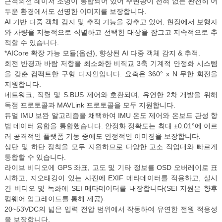
근적외선 레이저 조명이 통합되어 있어 주변광이 전혀 없는 완전히 어
두운 환경에서도 선명한 이미지를 보장합니다.
AI 기반 다중 객체 감지 및 추적 기능을 갖추고 있어, 현장에서 보행자
와 차량을 지능적으로 식별하고 선택한 대상을 잠그고 지속적으로 추
적할 수 있습니다.
*AICore 확장 가능 모듈(옵션), 향상된 AI 다중 객체 감지 & 추적.
회전 반경과 바람 저항을 최소화한 비직교 3축 기계적 안정화 시스템
을 갖춘 컴팩트한 구형 디자인입니다. 요축은 360° x N 무한 회전을
지원합니다.
네트워크, 직렬 및 S.BUS 제어와 호환되며, 유연한 2차 개발을 위해
독점 프로토콜과 MAVLink 프로토콜을 모두 지원합니다.
듀얼 IMU 보완 알고리즘을 채택하여 IMU 온도 제어와 온보드 관성 항
법 데이터 융합을 통합했습니다. 안정화 정확도는 최대 ±0.01°에 이르
러 공격적인 플랫폼 기동 중에도 안정적인 이미징을 보장합니다.
상단 및 하단 장착을 모두 지원하므로 다양한 고소 작업대와 빠르게
통합할 수 있습니다.
라이브 비디오에 GPS 좌표, 고도 및 기타 정보를 OSD 오버레이로 표
시하고, 지오태깅이 있는 사진에 EXIF 메타데이터를 적용하고, 실시
간 비디오 및 녹화에 SEI 메타데이터를 내장합니다(SEI 지원은 향후
펌웨어 업그레이드를 통해 제공).
20~53VDC의 넓은 입력 전압 범위에서 작동하여 유연한 전원 적응성
을 보장합니다.