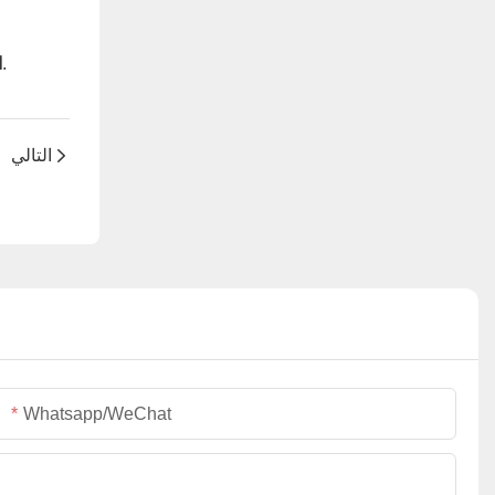
من خلال تقليل الحاجة إلى معدات رفع إضافية ، وتحسين عملية النقل بأكملها ، وتوفير رسوم العمل والإيجار.
ا
التالي
Whatsapp/WeChat