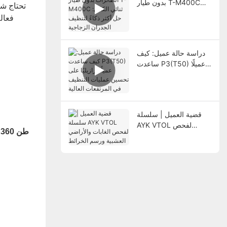
بدون طيار T-M400C
ثنائي الكابل: حل أكثر
فعال
ذكاءً لتنظيف الجدران
الزجاجية
دراسة حالة عميل: كيف
ساعدت P3(T50) عميلًا
برازيليًا على تحسين
عمليات التنظيف في
المرتفعات العالية
قضية العميل | سلسلة
AYK VTOL لفحص
EST-20 20 طن 360 درجة الحمولة الكهربائية الثقيلة التناوب تزلج متحرك
الغابات والأراضي العشبية
ورسم الخرائط