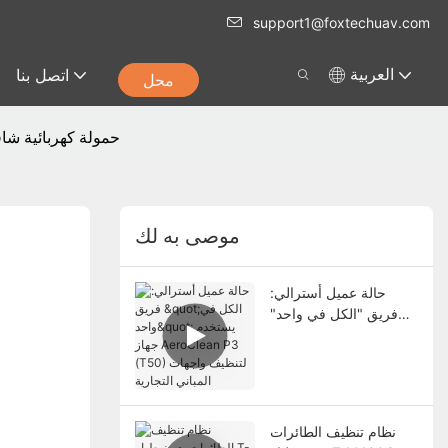
support1@foxtechuav.com
اتصل بنا
العربية
محل
حالة العميل: EST-20 ح
موصى به لك
حالة عميل أسترالي:
فريق "الكل في واحد"
يستخدم جهاز AeroClean
P3 (T50) لتنظيف
واجهات المباني التجارية
نظام تنظيف الطائرات