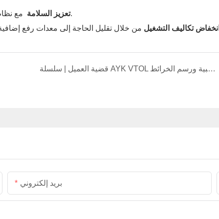
مع نظام محرك كهربائي ناعم يقلل من خطر تلف المعدات أثناء النقل.
تعزيز السلامة
نخفاض تكاليف التشغيل
قضية العميل | سلسلة AYK VTOL لفحص الغابات والأراضي العشبية ورسم الخرائط
بريد إلكتروني