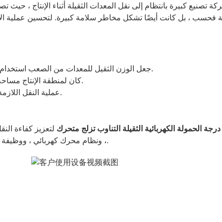
ة فحسب ، بل كانت أيضًا تشكل مخاطر سلامة كبيرة. لتحسين عملية ال
جعل الوزن الثقيل للمعدات من الصعب استخدام أدوات الحركة التقليدية ، وكان هناك حاجة إلى التحكم الدقيق.
كان لمنطقة الإنتاج مساحة محدودة ، مما يتطلب أن تكون المعدات قابلة للمناورة للغاية.
عملية النقل اللازمة لضمان السلامة ومنع الأضرار التي لحقت بالمكونات القيمة.
لتعزيز كفاءة النق
، ونظام محرك كهربائي ، ووظيفة دوران 360 درجة ، وتلبية متطلبات مهام النقل الصناعي المعقدة.