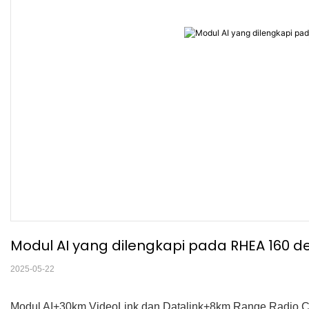
Modul AI yang dilengkapi pada RHEA 160 d
2025-05-22
Modul AI+30km VideoLink dan Datalink+8km Range Radio C