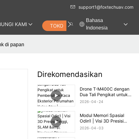
support1@foxtechuav.com
Bahasa
UNGI KAMI
TOKO
Indonesia
nk di papan
Direkomendasikan
Drone T-M400C dengan
Dua Tali Pengikat untuk
Pembersihan Kaca
2026
04
24
Eksterior Perumahan Kelas
Atas | Jangkauan 60m
Modul Memori Spasial
Odin1 | Visi 3D Presisi
Tinggi, SLAM & Navigasi
2026
04
03
Otonom