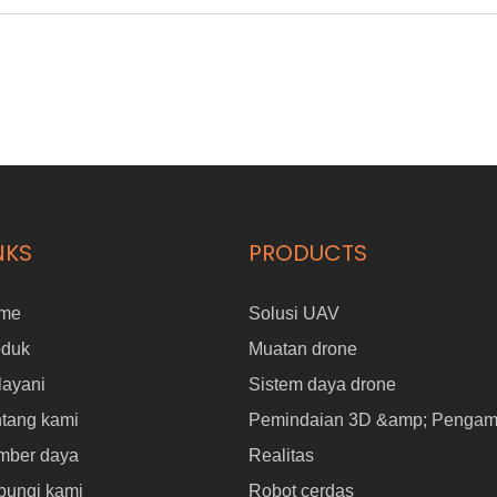
NKS
PRODUCTS
me
Solusi UAV
oduk
Muatan drone
layani
Sistem daya drone
tang kami
Pemindaian 3D &amp; Pengam
mber daya
Realitas
bungi kami
Robot cerdas