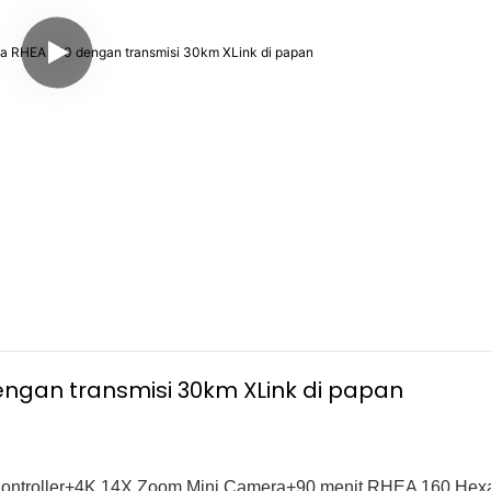
engan transmisi 30km XLink di papan
ontroller+4K 14X Zoom Mini Camera+90 menit RHEA 160 Hexa