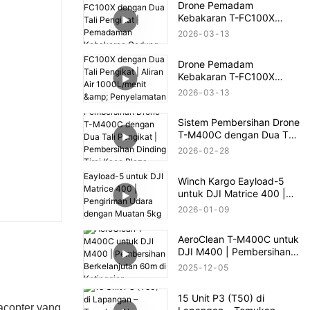
Drone Pemadam
Kebakaran T-FC100X
dengan Dua Tali Pengikat
2026
03
13
| Pemadaman Kebakaran
Gedung Tinggi hingga
Drone Pemadam
100m
Kebakaran T-FC100X
dengan Dua Tali Pengikat
2026
03
13
| Aliran Air 1000L/menit &
Penyelamatan Kebakaran
Sistem Pembersihan Drone
Gedung Tinggi 100m
T-M400C dengan Dua Tali
Pengikat | Pembersihan
2026
02
28
Dinding Tirai Kaca Plaza
Komersial
Winch Kargo Eayload-5
untuk DJI Matrice 400 |
Pengiriman Udara dengan
2026
01
09
Muatan 5kg & Kontrol
PSDK
AeroClean T-M400C untuk
DJI M400 | Pembersihan
Berkelanjutan 60m di
2025
12
05
Ketinggian
15 Unit P3 (T50) di
copter yang