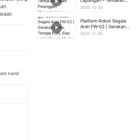
Lapangan – Temukan
Alasan Pelanggan
kan
2025
12
05
Menyukainya
daraan
Platform Robot Segala
Arah FW-02 | Gerakan
Halus, Tenaga Kuat, Siap
2025
11
20
untuk Segala Medan
ain kami!