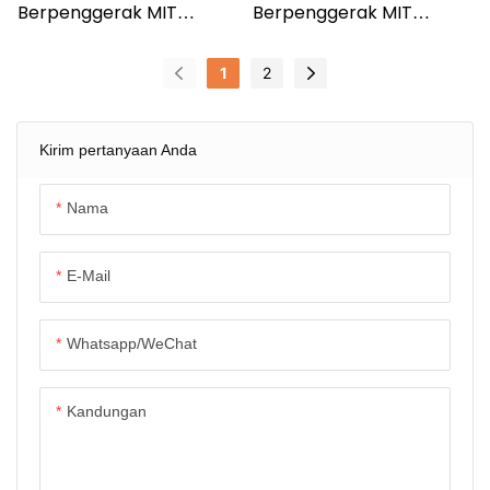
Berpenggerak MIT
Berpenggerak MIT
dengan Encoder Ganda
dengan Encoder Ganda
& Reduksi Gigi untuk
& Reduksi Gigi untuk
1
2
Aktuator Lengan Robot
Aktuator Lengan Robot
DM-J6006-2EC
DM-J8006-2EC
Kirim pertanyaan Anda
Nama
E-Mail
Whatsapp/WeChat
Kandungan