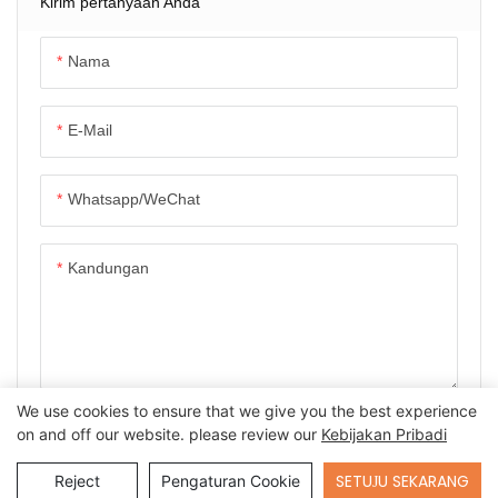
Pembelajaran Robot |
Kirim pertanyaan Anda
Muatan Tinggi, Manipulasi
Dua Tangan &
Nama
Teleoperasi Jarak Jauh
E-Mail
Whatsapp/WeChat
Kandungan
We use cookies to ensure that we give you the best experience
KIRIM PERTANYAAN SEKARANG
on and off our website. please review our
Kebijakan Pribadi
Send Inquiry
SETUJU SEKARANG
Reject
Pengaturan Cookie