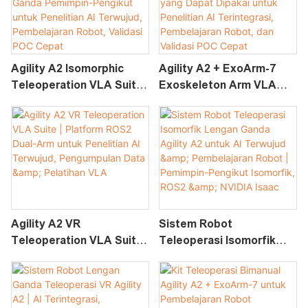
Agility A2 Isomorphic
Agility A2 + ExoArm-7
Teleoperation VLA Suite |
Exoskeleton Arm VLA
Platform Robotik Lengan
Suite | Platform
Ganda Pemimpin-
Teleoperasi Bimanual
Pengikut Untuk Penelitian
Yang Dapat Dipakai Untuk
AI Terwujud,
Penelitian AI Terintegrasi,
Pembelajaran Robot,
Pembelajaran Robot, Dan
Validasi POC Cepat
Validasi POC Cepat
Agility A2 VR
Sistem Robot
Teleoperation VLA Suite |
Teleoperasi Isomorfik
Platform ROS2 Dual-Arm
Lengan Ganda Agility A2
Untuk Penelitian AI
Untuk AI Terwujud &
Terwujud, Pengumpulan
Pembelajaran Robot |
Data & Pelatihan VLA
Pemimpin-Pengikut