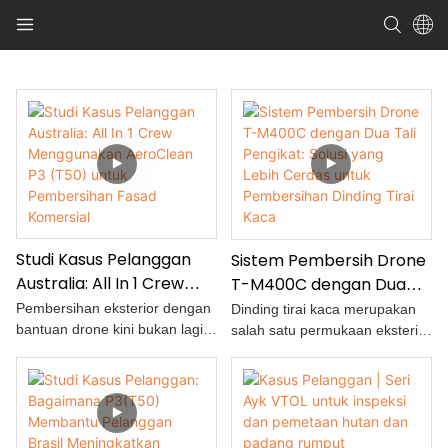
Studi Kasus Pelanggan
Sistem Pembersih Drone
Australia: All In 1 Crew
T-M400C dengan Dua
Menggunakan AeroClean
Tali Pengikat: Solusi yang
Pembersihan eksterior dengan
Dinding tirai kaca merupakan
P3 (T50) untuk
Lebih Cerdas untuk
bantuan drone kini bukan lagi
salah satu permukaan eksterior
sekadar demonstrasi, tetapi
yang paling menuntut
Pembersihan Fasad
Pembersihan Dinding
menjadi layanan praktis untuk
perawatan. Pada gedung
Komersial
Tirai Kaca
pemeliharaan properti
perkantoran bertingkat tinggi,
komersial. Di Perth, Australia
hotel, menara hunian, dan
Barat, The All In 1 Crew telah
kompleks komersial, kotoran,