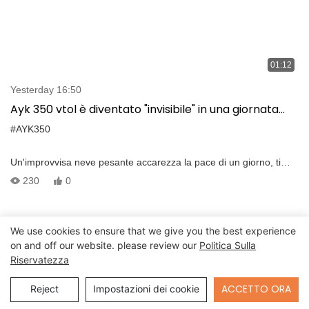
01:12
Yesterday 16:50
Ayk 350 vtol è diventato "invisibile" in una giornata
nevosa
#AYK350
Un'improvvisa neve pesante accarezza la pace di un giorno, ti
chiedi come un enorme VTOL si esibisca con il tempo nevoso?
230
0
Controlliamolo insieme :)
We use cookies to ensure that we give you the best experience
on and off our website. please review our
Politica Sulla
Riservatezza
Send Inquiry
ACCETTO ORA
Reject
Impostazioni dei cookie