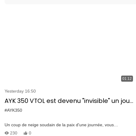
01:12
Yesterday 16:50
AYK 350 VTOL est devenu "invisible" un jour
de neige
#AYK350
Un coup de neige soudain de la paix d'une journée, vous
demandez comment un énorme VTOL se produit par temps
230
0