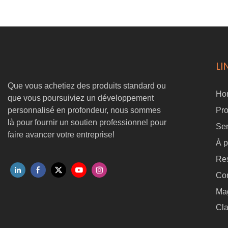
enneigé? Vérifions ensemble :)
LI
Que vous achetiez des produits standard ou
Ho
que vous poursuiviez un développement
personnalisé en profondeur, nous sommes
Pro
là pour fournir un soutien professionnel pour
Ser
faire avancer votre entreprise!
À p
Re
Co
Ma
Cla