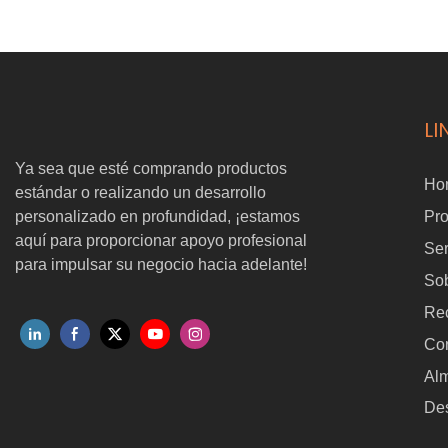
a verlo juntos :)
LI
Ya sea que esté comprando productos
Ho
estándar o realizando un desarrollo
personalizado en profundidad, ¡estamos
Pr
aquí para proporcionar apoyo profesional
Ser
para impulsar su negocio hacia adelante!
Sob
Re
Co
Al
Des