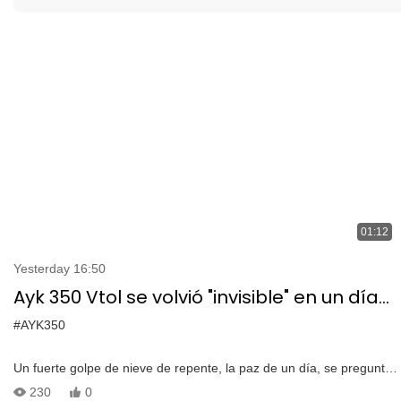
01:12
Yesterday 16:50
Ayk 350 Vtol se volvió "invisible" en un día
nevado
#AYK350
Un fuerte golpe de nieve de repente, la paz de un día, se pregunta
cómo se desempeña un enorme VTOL en un clima nevado. Vamos
230
0