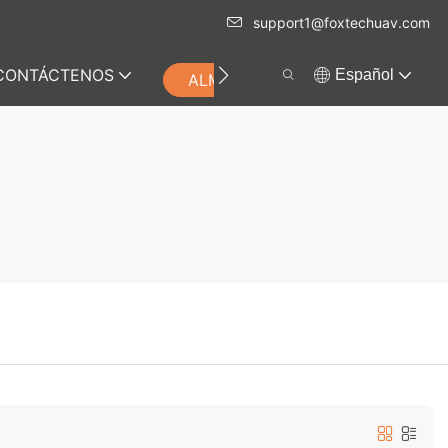
support1@foxtechuav.com
CONTÁCTENOS
Español
ALMACENAR