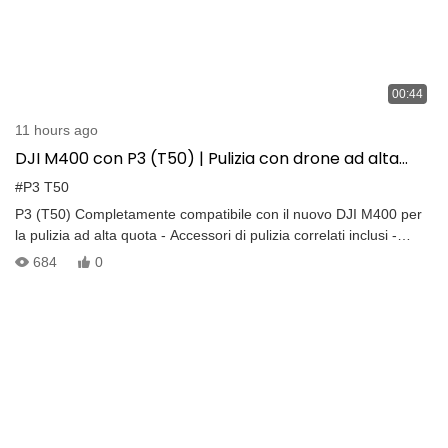
00:44
11 hours ago
DJI M400 con P3 (T50) | Pulizia con drone ad alta
quota 800㎡/h 20MPa
#P3 T50
P3 (T50) Completamente compatibile con il nuovo DJI M400 per
la pulizia ad alta quota - Accessori di pulizia correlati inclusi -
Sostituisce il lavoro manuale ad alta quota - Pulizia rapida ad alta
684
0
pressione: 800 ㎡/h, 20 MPa - Operazioni stabili ad alta quota -
Visualizzazione dei dati in tempo reale - Copertura multi-angolo e
multi-scenario