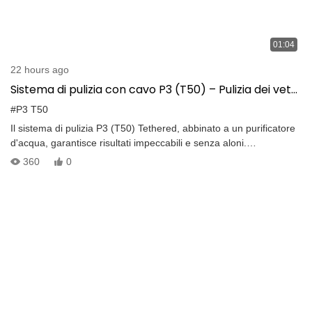
01:04
22 hours ago
Sistema di pulizia con cavo P3 (T50) – Pulizia dei vetri
con drone ad alta pressione e purificatore d'acqua
#P3 T50
Il sistema di pulizia P3 (T50) Tethered, abbinato a un purificatore
d'acqua, garantisce risultati impeccabili e senza aloni.
Combinando la pulizia ad alta pressione con l'acqua purificata, il
360
0
T50 garantisce una pulizia più accurata ed efficace delle superfici
in vetro.