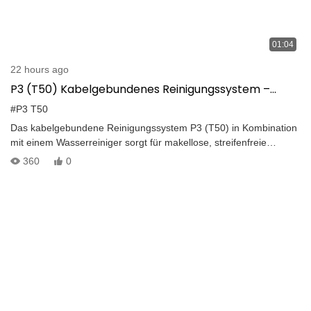
01:04
22 hours ago
P3 (T50) Kabelgebundenes Reinigungssystem –
Hochdruck-Glasreinigung per Drohne mit
#P3 T50
Wasserreiniger
Das kabelgebundene Reinigungssystem P3 (T50) in Kombination
mit einem Wasserreiniger sorgt für makellose, streifenfreie
Ergebnisse. Durch die Kombination von Hochdruckreinigung mit
360
0
gereinigtem Wasser sorgt der T50 für eine gründlichere und
effektivere Reinigung von Glasoberflächen.