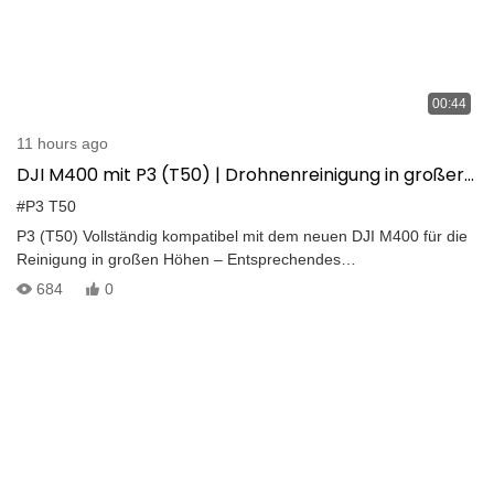
00:44
11 hours ago
DJI M400 mit P3 (T50) | Drohnenreinigung in großer
Höhe 800㎡/h 20MPa
#P3 T50
P3 (T50) Vollständig kompatibel mit dem neuen DJI M400 für die
Reinigung in großen Höhen – Entsprechendes
Reinigungszubehör enthalten – Ersetzt manuelle Arbeiten in
684
0
großen Höhen – Schnelle Hochdruckreinigung: 800 ㎡/h, 20 MPa
– Stabiler Betrieb in großen Höhen – Datenanzeige in Echtzeit –
Abdeckung aus mehreren Winkeln und mehreren Szenarien