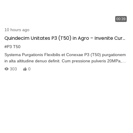
00:39
10 hours ago
Quindecim Unitates P3 (T50) in Agro – Invenite Cur
Clientes Eam Ament
#P3 T50
Systema Purgationis Flexibilis et Conexae P3 (T50) purgationem
in alta altitudine denuo definit. Cum pressione pulveris 20MPa,
extensione usque ad 45 metra, et opertione usque ad 600㎡/h,
303
0
purgationem celerem et accuratam per frontes, tabulas solares,
series insulatorum, et turres praebet.