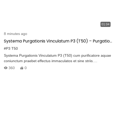
01:04
8 minutes ago
Systema Purgationis Vinculatum P3 (T50) – Purgatio
Vitri Droni Altae Pressionis cum Purificatore Aquae
#P3 T50
Systema Purgationis Vinculatum P3 (T50) cum purificatore aquae
coniunctum praebet effectus immaculatos et sine striis.
Purgationem altae pressionis cum aqua purificata coniungendo,
360
0
T50 efficit ut superficies vitreae diligentius et efficacius purgentur.