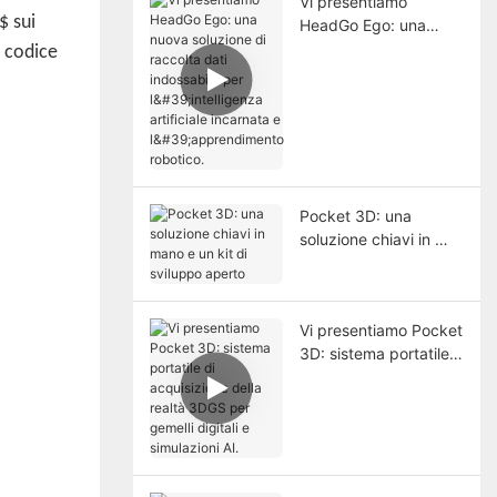
Vi presentiamo
$ sui
HeadGo Ego: una
nuova soluzione di
l codice
raccolta dati
indossabile per
l'intelligenza artificiale
incarnata e
l'apprendimento
robotico.
Pocket 3D: una
soluzione chiavi in ​​
mano e un kit di
sviluppo aperto
Vi presentiamo Pocket
3D: sistema portatile
di acquisizione della
realtà 3DGS per
gemelli digitali e
simulazioni AI.