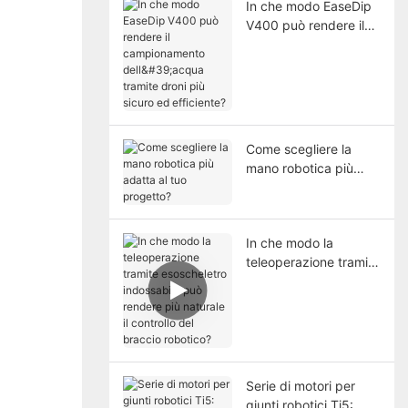
In che modo EaseDip
V400 può rendere il
campionamento
dell'acqua tramite
droni più sicuro ed
efficiente?
Come scegliere la
mano robotica più
adatta al tuo
progetto?
In che modo la
teleoperazione tramite
esoscheletro
indossabile può
rendere più naturale il
controllo del braccio
robotico?
Serie di motori per
giunti robotici Ti5: