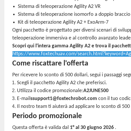
Sistema di teleoperazione Agility A2 VR
Sistema di teleoperazione isomorfo a doppio braccio 
Kit di teleoperazione Agility A2 + ExoArm-7
Ogni pacchetto è progettato per diversi scenari di svilup
teleoperazione immersiva e al controllo avanzato leade
Scopri qui l'intera gamma Agility A2 e trova il pacchet
https://www.foxtechuav.com/search.html?keyword=Ag
Come riscattare l'offerta
Per ricevere lo sconto di 500 dollari, segui i passaggi seg
Scegli il pacchetto Agility A2 che preferisci.
Utilizza il codice promozionale:
A2JUNE500
E-mail
ssupport1@foxtechrobot.com
con il tuo codi
Il nostro team ti aiuterà ad applicare lo sconto di 500 
Periodo promozionale
Questa offerta è valida dal
1° al 30 giugno 2026
.