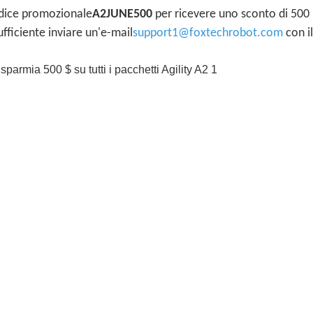
codice promozionale
A2JUNE500
per ricevere uno sconto di 500 
sufficiente inviare un'e-mail
support1@foxtechrobot.com
con i