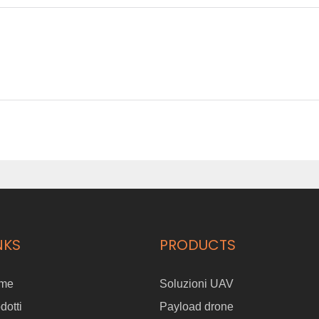
NKS
PRODUCTS
me
Soluzioni UAV
dotti
Payload drone