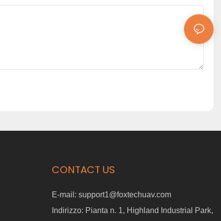
CONTACT US
E-mail:
support1@foxtechuav.com
Indirizzo:
Pianta n. 1, Highland Industrial Park,