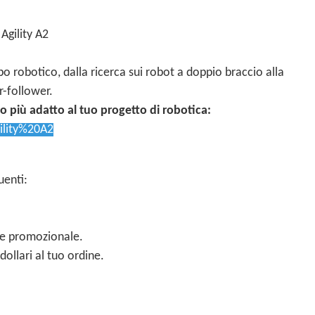
Agility A2
po robotico, dalla ricerca sui robot a doppio braccio alla
r-follower.
to più adatto al tuo progetto di robotica:
ility%20A2
uenti:
ce promozionale.
dollari al tuo ordine.