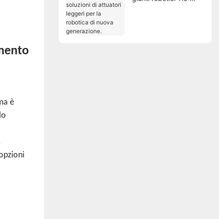
soluzioni di attuatori
leggeri per la robotica
di nuova generazione.
imento
ema è
lo
,
 opzioni