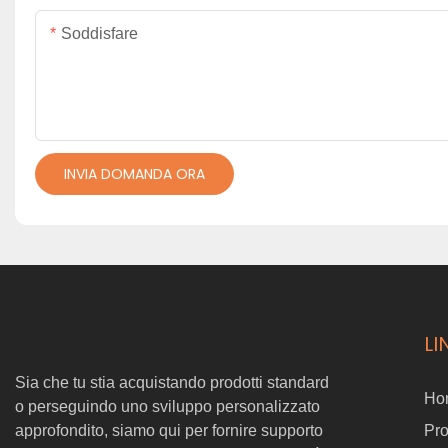
Soddisfare
INVIA DOMANDA ORA
LI
Sia che tu stia acquistando prodotti standard
Ho
o perseguindo uno sviluppo personalizzato
approfondito, siamo qui per fornire supporto
Pro