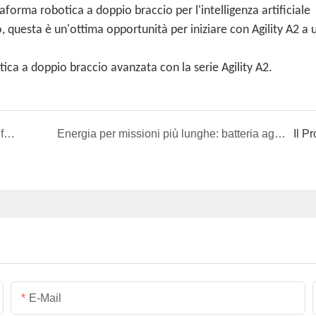
taforma robotica a doppio braccio per l'intelligenza artificiale
 questa è un'ottima opportunità per iniziare con Agility A2 a 
otica a doppio braccio avanzata con la serie Agility A2.
FOLO-100 PRO Carrello di carico autonomo con funzione di inseguimento: trasporto materiali più intelligente, sicuro ed efficiente
Energia per missioni più lunghe: batteria agli ioni di litio semi-solida Diamond da 350 Wh/kg per droni, robotica e ambienti estremi.
Il P
E-Mail