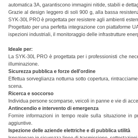
automatica 3A, garantiscono immagini nitide, stabili e dettagl
Grazie al design leggero di soli 900 g, alla bassa resisten
SYK-30L PRO è progettata per resistere agli ambienti esterni
Progettato per una perfetta integrazione con piattaforme UA
ispezioni industriali, il monitoraggio delle infrastrutture en
Ideale per:
La SYK-30L PRO è progettata per i professionisti che necess
illuminazione.
Sicurezza pubblica e forze dell'ordine
Effettua sorveglianza notturna sotto copertura, rintracciamen
scena.
Ricerca e soccorso
Individua persone scomparse, veicoli in panne e vie di acces
Antincendio e intervento di emergenza
Fornire informazioni in tempo reale sulla situazione in p
aggiuntive.
Ispezione delle aziende elettriche e di pubblica utilità
Ispezionare in sicurezza linee di trasmissione, sottostazioni,