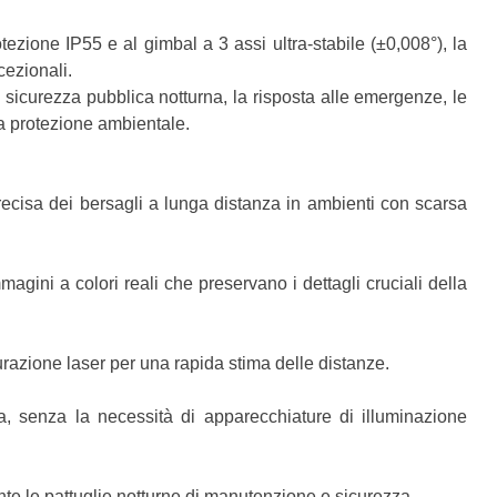
ezione IP55 e al gimbal a 3 assi ultra-stabile (±0,008°), la
cezionali.
 sicurezza pubblica notturna, la risposta alle emergenze, le
 la protezione ambientale.
precisa dei bersagli a lunga distanza in ambienti con scarsa
magini a colori reali che preservano i dettagli cruciali della
urazione laser per una rapida stima delle distanze.
za, senza la necessità di apparecchiature di illuminazione
rante le pattuglie notturne di manutenzione e sicurezza.