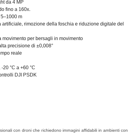
ght da 4 MP
do fino a 160x.
a 5–1000 m
artificiale, rimozione della foschia e riduzione digitale del
da movimento per bersagli in movimento
alta precisione di ±0,008°
empo reale
a -20 °C a +60 °C
ontrolli DJI PSDK
ionali con droni che richiedono immagini affidabili in ambienti con