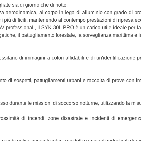
iate sia di giorno che di notte.
za aerodinamica, al corpo in lega di alluminio con grado di prot
 più difficili, mantenendo al contempo prestazioni di ripresa ec
V professionali, il SYK-30L PRO è un carico utile ideale per la
ergetiche, il pattugliamento forestale, la sorveglianza marittima e
itano di immagini a colori affidabili e di un'identificazione 
to di sospetti, pattugliamenti urbani e raccolta di prove con im
so durante le missioni di soccorso notturne, utilizzando la mis
rossimità di incendi, zone disastrate e incidenti di emergen
 parchi eolici, impianti solari, gasdotti e impianti industriali du