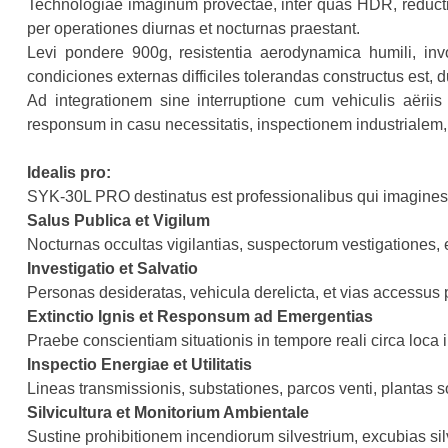
Technologiae imaginum provectae, inter quas HDR, reductio st
per operationes diurnas et nocturnas praestant.
Levi pondere 900g, resistentia aerodynamica humili, in
condiciones externas difficiles tolerandas constructus est,
Ad integrationem sine interruptione cum vehiculis aër
responsum in casu necessitatis, inspectionem industrialem,
Idealis pro:
SYK-30L PRO destinatus est professionalibus qui imagines c
Salus Publica et Vigilum
Nocturnas occultas vigilantias, suspectorum vestigationes,
Investigatio et Salvatio
Personas desideratas, vehicula derelicta, et vias accessus 
Extinctio Ignis et Responsum ad Emergentias
Praebe conscientiam situationis in tempore reali circa loca 
Inspectio Energiae et Utilitatis
Lineas transmissionis, substationes, parcos venti, plantas sol
Silvicultura et Monitorium Ambientale
Sustine prohibitionem incendiorum silvestrium, excubias silv