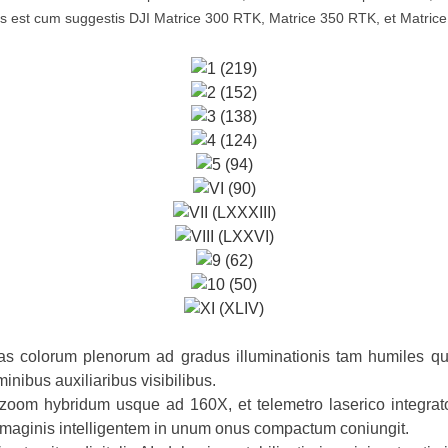
ilis est cum suggestis DJI Matrice 300 RTK, Matrice 350 RTK, et Matric
as colorum plenorum ad gradus illuminationis tam humiles qu
inibus auxiliaribus visibilibus.
zoom hybridum usque ad 160X, et telemetro laserico integra
imaginis intelligentem in unum onus compactum coniungit.