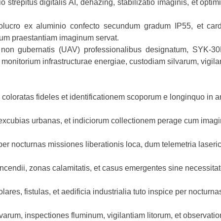
repitus digitalis AI, dehazing, stabilizatio imaginis, et optimi
volucro ex aluminio confecto secundum gradum IP55, et card
 dum praestantiam imaginum servat.
iis non gubernatis (UAV) professionalibus designatum, SYK-
 monitorium infrastructurae energiae, custodiam silvarum, vigi
oloratas fideles et identificationem scoporum e longinquo in am
 excubias urbanas, et indiciorum collectionem perage cum imagin
per nocturnas missiones liberationis loca, dum telemetria laseri
incendii, zonas calamitatis, et casus emergentes sine necessitate
ares, fistulas, et aedificia industrialia tuto inspice per nocturna
arum, inspectiones fluminum, vigilantiam litorum, et observation