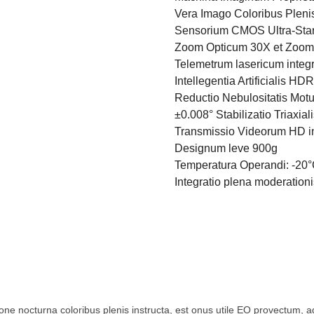
Vera Imago Coloribus Pleni
Sensorium CMOS Ultra-Star
Zoom Opticum 30X et Zoom
Telemetrum lasericum inte
Intellegentia Artificialis H
Reductio Nebulositatis Motu
±0.008° Stabilizatio Triaxial
Transmissio Videorum HD i
Designum leve 900g
Temperatura Operandi: -20
Integratio plena moderatio
isione nocturna coloribus plenis instructa, est onus utile EO provectum