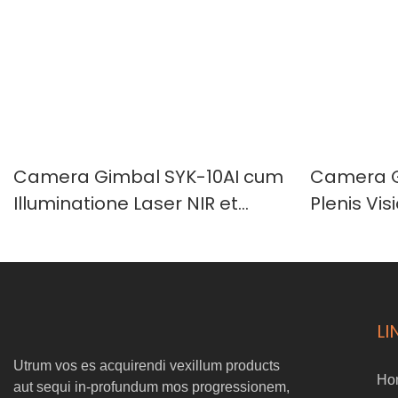
Camera Gimbal SYK-10AI cum
Camera G
Illuminatione Laser NIR et
Plenis Vi
Visione Nocturna Coloribus
SYK-10AI
Plenis
LI
Utrum vos es acquirendi vexillum products
Ho
aut sequi in-profundum mos progressionem,