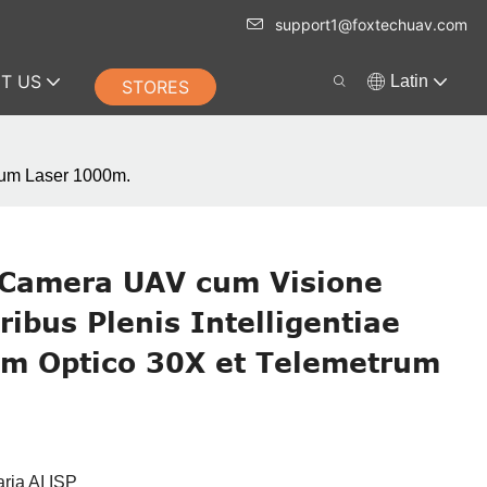
support1@foxtechuav.com
T US
Latin
STORES
trum Laser 1000m.
Camera UAV cum Visione
ibus Plenis Intelligentiae
Zoom Optico 30X et Telemetrum
ria AI ISP