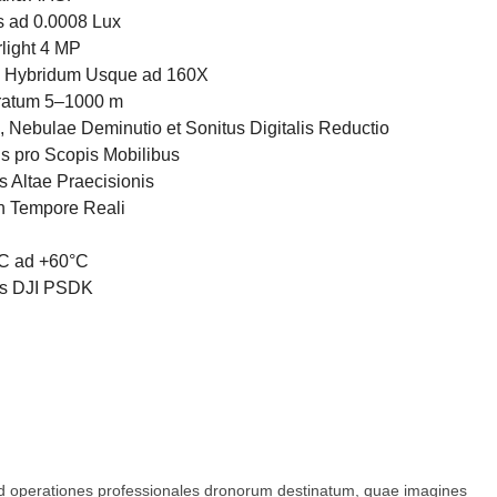
s ad 0.0008 Lux
light 4 MP
 Hybridum Usque ad 160X
gratum 5–1000 m
DR, Nebulae Deminutio et Sonitus Digitalis Reductio
s pro Scopis Mobilibus
is Altae Praecisionis
n Tempore Reali
°C ad +60°C
nis DJI PSDK
, ad operationes professionales dronorum destinatum, quae imagines