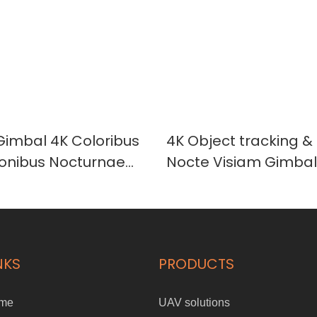
imbal 4K Coloribus
4K Object tracking &
sionibus Nocturnae
Nocte Visiam Gimba
Syk-10L
NKS
PRODUCTS
me
UAV solutions