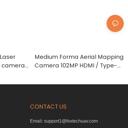
 Laser
Medium Forma Aerial Mapping
l camera
Camera 102MP HDMI / Type-C
output Map-102
CONTACT US
Email:
support1@foxtechuav.com