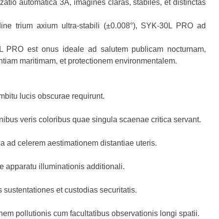
zatio automatica 3A, imagines claras, stabiles, et distinctas
ine trium axium ultra-stabili (±0.008°), SYK-30L PRO ad
30L PRO est onus ideale ad salutem publicam nocturnam,
lantiam maritimam, et protectionem environmentalem.
bitu lucis obscurae requirunt.
ibus veris coloribus quae singula scaenae critica servant.
ca ad celerem aestimationem distantiae uteris.
 apparatu illuminationis additionali.
s sustentationes et custodias securitatis.
em pollutionis cum facultatibus observationis longi spatii.