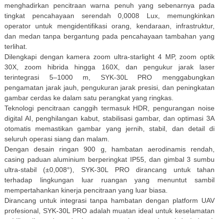
menghadirkan pencitraan warna penuh yang sebenarnya pada
tingkat pencahayaan serendah 0,0008 Lux, memungkinkan
operator untuk mengidentifikasi orang, kendaraan, infrastruktur,
dan medan tanpa bergantung pada pencahayaan tambahan yang
terlihat.
Dilengkapi dengan kamera zoom ultra-starlight 4 MP, zoom optik
30X, zoom hibrida hingga 160X, dan pengukur jarak laser
terintegrasi 5–1000 m, SYK-30L PRO menggabungkan
pengamatan jarak jauh, pengukuran jarak presisi, dan peningkatan
gambar cerdas ke dalam satu perangkat yang ringkas.
Teknologi pencitraan canggih termasuk HDR, pengurangan noise
digital AI, penghilangan kabut, stabilisasi gambar, dan optimasi 3A
otomatis memastikan gambar yang jernih, stabil, dan detail di
seluruh operasi siang dan malam.
Dengan desain ringan 900 g, hambatan aerodinamis rendah,
casing paduan aluminium berperingkat IP55, dan gimbal 3 sumbu
ultra-stabil (±0,008°), SYK-30L PRO dirancang untuk tahan
terhadap lingkungan luar ruangan yang menuntut sambil
mempertahankan kinerja pencitraan yang luar biasa.
Dirancang untuk integrasi tanpa hambatan dengan platform UAV
profesional, SYK-30L PRO adalah muatan ideal untuk keselamatan