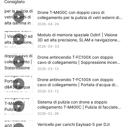
Consigliato
Drone T-M400C con doppio cavo di
collegamento per la pulizia di vetri esterni di
alta gamma in ambito residenziale | Portata di
2026
04
24
60 m
Modulo di memoria spaziale Odin1 | Visione
3D ad alta precisione, SLAM e navigazione
autonoma
2026
04
03
Drone antincendio T-FC100X con doppio
cavo di collegamento | Soppressione incendi
in edifici fino a 100 m
2026
03
13
Drone antincendio T-FC100X con doppio
cavo di collegamento | Portata d'acqua di
1000 l/min e capacità di soccorso in quota
2026
03
13
fino a 100 m
Sistema di pulizia con drone a doppio
collegamento T-M400C | Pulizia di facciate
continue in vetro di piazze commerciali
2026
02
28
Verricello per carichi Eayload-5 per DJI