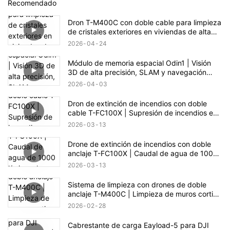
Recomendado
Dron T-M400C con doble cable para limpieza
de cristales exteriores en viviendas de alta
gama | Alcance de 60 m
2026
04
24
Módulo de memoria espacial Odin1 | Visión
3D de alta precisión, SLAM y navegación
autónoma
2026
04
03
Dron de extinción de incendios con doble
cable T-FC100X | Supresión de incendios en
edificios de gran altura hasta 100 m
2026
03
13
Drone de extinción de incendios con doble
anclaje T-FC100X | Caudal de agua de 1000
l/min y alcance de 100 m para rescate en
2026
03
13
edificios de gran altura
Sistema de limpieza con drones de doble
anclaje T-M400C | Limpieza de muros cortina
de vidrio en plazas comerciales
2026
02
28
Cabrestante de carga Eayload-5 para DJI