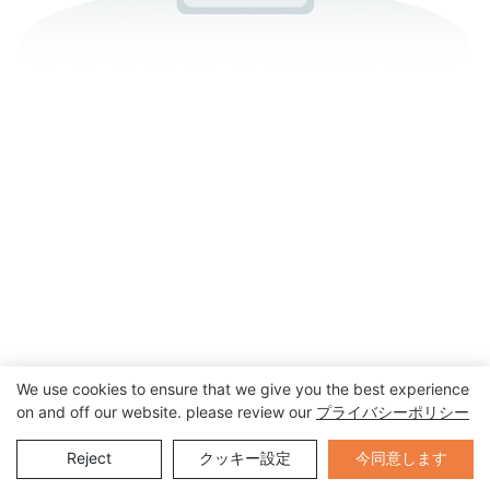
We use cookies to ensure that we give you the best experience
on and off our website. please review our
プライバシーポリシー
Send Inquiry
今同意します
Reject
クッキー設定