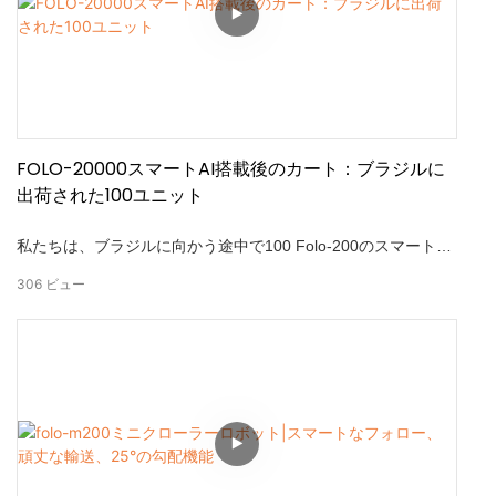
FOLO-20000スマートAI搭載後のカート：ブラジルに
出荷された100ユニット
私たちは、ブラジルに向かう途中で100 Folo-200のスマートに
続くカートが進んでいることを発表できることを楽しみにして
306
ビュー
います！このマイルストーンは、高度な自動化ソリューション
に対する信頼の高まりを強調しています。 FOLO-200は、最大
100kgを簡単に運ぶことができる頑丈な貨物トロリーです。 AI
を搭載したワイヤレスフォローにより、安全で安定した距離を
維持しながら、ユーザーを自律的に追跡します。 産業、商業、
個人用のために設計されているため、肉体労働を減らしながら
効率を大幅に向上させます。