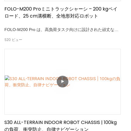
FOLO-M200 Proミニトラックシャーシ – 200 kgペイ
ロード、25 cm溝横断、全地形対応ロボット
FOLO-M200 Pro は、高負荷タスク向けに設計された頑丈なミ
ニトラック型ロボット プラットフォームです。 最大積載量
520
ビュー
200 kg、最高速度 3.6 km/h、溝横断能力 25 cm を備え、困難
な地形にも容易に対応します。 全方向測位、超音波障害物回
避、インテリジェントモーションコントロールを搭載し、自律
追従とリモートコントロール操作の両方をサポートします。—
農業輸送、現場巡回、消防設備の配送、短距離物流に最適で
す。
S30 ALL-TERRAIN INDOOR ROBOT CHASSIS | 100kg
の負荷、衝突防止、自律ナビゲーション