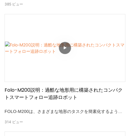
ン。 大容量の機械の移動タスク用に設計されたこのエレクトリ
385
ビュー
ックスケートタンク機能： • 360° 回転動き • 25トンの負荷容量
• 20トンの牽引力 • タイトなスペースのコンパクトなデザイン •
ワイヤレスリモートコントロール • デュアル1000Wモーターパ
ワー
Folo-M200説明：過酷な地形用に構築されたコンパク
トスマートフォロー追跡ロボット
FOLO-M200は、さまざまな地形のタスクを簡素化するように
設計されたハンズフリーフォローを提供します。 このコンパク
314
ビュー
トでありながら強力なミニ追跡ロボットは、ゼロの努力で自動
的に続きます。 農業、ロジスティクス、消防、頑丈な地形事業