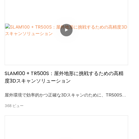
のために設計された、業界をリードする全方向性ポジショニン
グ、マルチセンサー融合、RTKアップグレードオプションの自
律運転オプションを組み合わせています。
SLAM100 + TR500S：屋外地形に挑戦するための高精
度3Dスキャンソリューション
屋外環境で効率的かつ正確な3Dスキャンのために、TR500Sロ
ボットシャーシと組み合わせたSLAM100 LIDARスキャナーの
368
ビュー
パワーを発見してください。 この高度なソリューションは、安
定した動作を保証し、挑戦的な地形にシームレスに適応しま
す。 ハイライト：-TR500SにマウントされたSLAM100を使用
した安定で効率的な3Dスキャン。 - 多用途のアプリケーション
のために、さまざまな屋外地形に適合します。 - 高精度：2cm