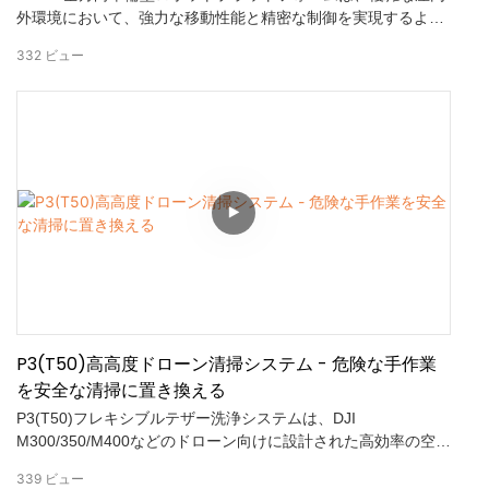
外環境において、強力な移動性能と精密な制御を実現するよう
に設計されています。高度な全方向モーションシステムを搭載
332
ビュー
したFW-02は、スムーズな横方向移動、斜め方向への遷移、そ
して安定したその場での回転を可能にします。強力な駆動力と
卓越した障害物横断能力により、不整地や困難な地形への適応
性も向上します。統合されたマルチセンサーフュージョン技術
により、ナビゲーション精度、応答性、拡張性が向上し、ロボ
ット開発、自律移動プロジェクト、そして研究用途における信
頼できる基盤となります。
P3(T50)高高度ドローン清掃システム - 危険な手作業
を安全な清掃に置き換える
P3(T50)フレキシブルテザー洗浄システムは、DJI
M300/350/M400などのドローン向けに設計された高効率の空中
洗浄ソリューションです。20MPaの高圧洗浄と45mの噴射範囲
339
ビュー
により、危険な高所作業による手作業を、ドローンによる迅