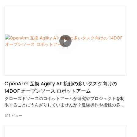
速、安全、かつ精密な洗浄に置き換えることができます。
OpenArm 互換 Agility A1: 接触の多いタスク向けの
14DOF オープンソース ロボットアーム
クローズドソースのロボットアームが研究やプロジェクトを制
限することにうんざりしていませんか？遠隔操作や接触の多い
タスクでプロレベルのパフォーマンスを発揮する、完全にオー
511
ビュー
プンソースのヒューマノイドアーム、 #AgilityA1をご紹介しま
す。✅ 重要なコアスペック：アームあたり7自由度（合計14自
由度）で、器用で人間のような動きを実現。20ms未満の超低