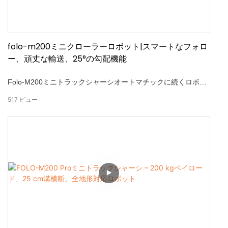
folo-m200ミニクローラーロボット|スマートなフォロ
ー、頑丈な輸送、25°の勾配機能
Folo-M200ミニトラックシャーシオートマチックに続くロボッ
トを紹介します — 農業および産業環境での効率的な輸送のた
517
ビュー
めに設計されています。 高度な全方向性ポジショニングとイン
テリジェントモーションアルゴリズムを搭載したFolo -M200
は、次のことを提供します。 25° - 30 mのコントロール範囲 -
自律障害物回避 - 1のフォロー距離。5–7 M-マルチテレインの
適応性