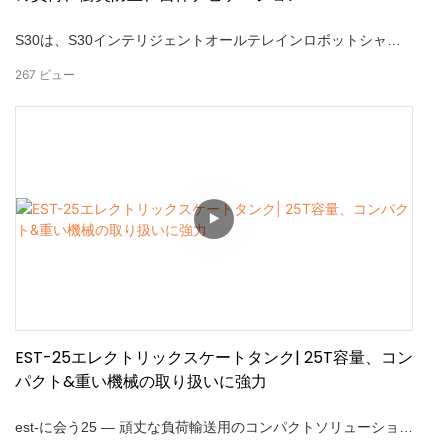
S30は、S30インテリジェントオールテレインロボットシャー
シを導入し、差動ステアリング構造、自律ナビゲーション、自
267
ビュー
動充電を備えています。 100kgの最大ペイロード容量と組み込
みの衝突防止システムにより、’工場輸送と屋内物流に最適なソ
リューションです。 -100kg最大荷重容量 - 安全性衝突防止シス
テム-Radar、深度カメラ & ホイールオドメトリーセンサー-
WEBインターフェイス & 簡単に統合するためにAPIを開きます
EST-25エレクトリックスケートタンク| 25T容量、コン
パクト&重い機械の取り扱いに強力
est-に会う25 — 頑丈な負荷輸送用のコンパクトソリューショ