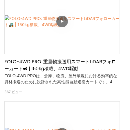
遅延でリアルタイム制御に最適。14ビットのアブソリュートエ
ンコーダで信頼できる精度を実現。すぐに使えるSDK：シーム
レスな統合と迅速な開発
FOLO-4WD PRO: 重量物搬送用スマートLiDARフォロ
ーカート🚜 | 150kg積載、4WD駆動
FOLO-4WD PROは、倉庫、物流、屋外環境における効率的な
資材搬送のために設計された高性能自動追従カートです。4WD
トラクションとLiDAR衝突防止技術を搭載し、スムーズで安定
367
ビュー
した安全な動作を実現します。調整可能な追従距離、リモート
コントロール、そして150kgの積載能力を備え、生産性の向上
と手作業の削減を実現します。