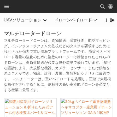
UAVソリューション
ドローンペイロード
ドロ
マルチロータードローン
マルチロータードローンは、貨物輸送、産業検査、航空マッピン
グ、インフラストラクチャの監視などのタスクを要求するために
設計された強力で重い航海プラットフォームです。 安定性とペイ
ロード容量の強化のために複数のローターで構築されたこれらの
ドローンは、高負荷輸送が必要な屋外環境で優れています。 堅牢
な設計により、大規模な機器、カメラ、センサー、または供給を
運ぶことができ、物流、建設、農業、緊急対応シナリオに最適で
す。 マルチローターは、重いペイロードを処理し、正確で大規模
な操作を実行するために、信頼性の高い高性能ドローンを必要と
する産業に最適です。