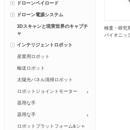
+
ドローンペイロード
産業UAV
+
ドローン電源システム
アクセサリー
DJIペイロード
3Dスキャンと現実世界のキャプチ
ドローンクリーニングシステム
UAVバッテリー
検査・研究
ャ
バイオニッ
ドローンウィンチ
テザードローン電源
FOXTECH
-
インテリジェントロボット
ドローンロボットアーム
産業用ロボット
ドローンウォーターサンプラー
輸送ロボット
カメラ&送信機システム
太陽光パネル清掃ロボット
ロボットジョイントモーター
器用な手
器用な手
ロボットプラットフォーム&シャ