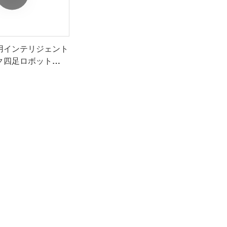
用インテリジェント
ク四足ロボット
 C1 シリーズ