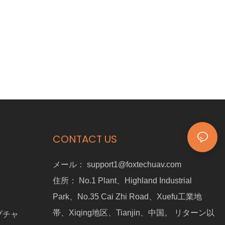
CONTACT US
メール：
support1@foxtechuav.com
住所：
No.1 Plant、Highland Industrial
Park、No.35 Cai Zhi Road、Xuefu工業地
帯、Xiqing地区、Tianjin、中国。 リターン以
プチャ