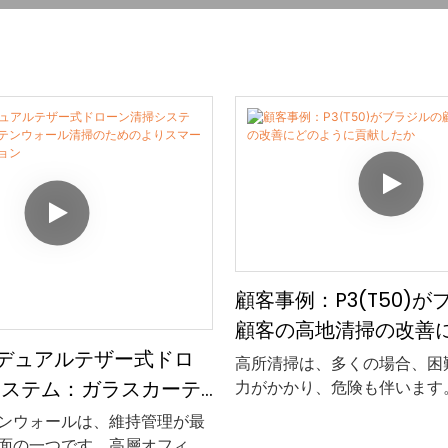
顧客事例：P3(T50)
顧客の高地清掃の改善
0Cデュアルテザー式ドロ
に貢献したか
高所清掃は、多くの場合、困
システム：ガラスカーテ
力がかかり、危険も伴います
壁、ソーラーパネル、タワー
ル清掃のためのよりスマ
ンウォールは、維持管理が最
所構造物の場合、従来の清掃
面の一つです。高層オフィス