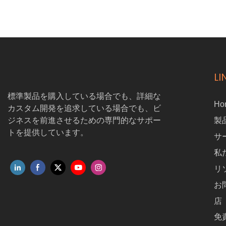
重移動スケートはこのプロセスに革命をも
たらし、最も重い負荷を最小限の労力で動
かすための比類のない容易さとパワーを提
供します。 この革新的なソリューションが
輸送効率を高め、運用を合理化する方法を
発見し、チームが最も重要なことに集中で
LI
きるようにします。
標準製品を購入している場合でも、詳細な
Ho
カスタム開発を追求している場合でも、ビ
ジネスを前進させるための専門的なサポー
製
トを提供しています。
サ
私
リ
お
店
免