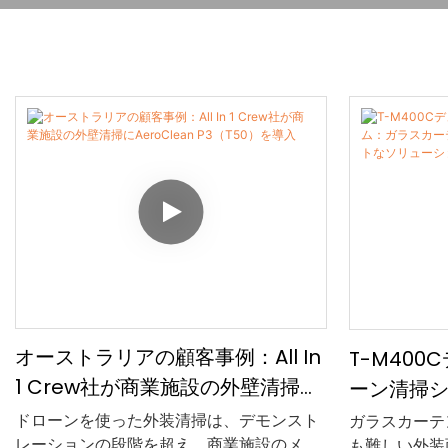
オーストラリアの顧客事例：All In
T-M40
1 Crew社が商業施設の外壁清掃に
ーン清掃
AeroClean P3（T50）を導入
ンウォー
ドローンを使った外装清掃は、デモンスト
ガラスカーテ
レーションの段階を超え、商業施設のメン
も難しい外装