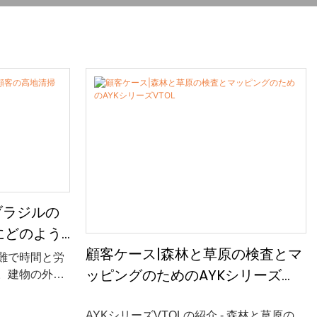
がブラジルの
にどのよう
顧客ケース|森林と草原の検査とマ
難で時間と労
ッピングのためのAYKシリーズ
。建物の外
、その他の高
VTOL
方法では通
AYKシリーズVTOLの紹介 - 森林と草原の検