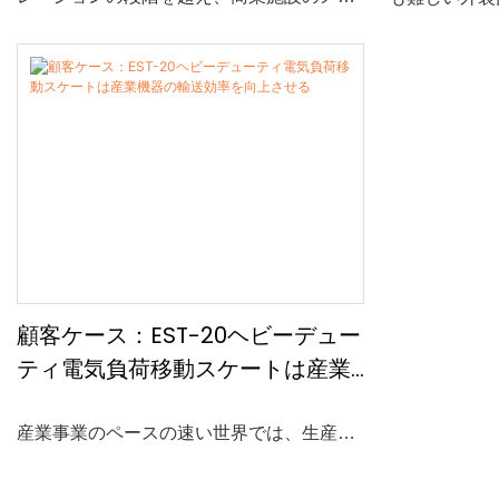
ートなソ
テナンスにおける実用的なサービスへと進
ビル、ホテル
化しつつあります。西オーストラリア州パ
などでは、汚
ースでは、 The All In 1 Crew社が
染などが、フ
AeroClean P3（T50）テザー式ドローン清
響を及ぼす可
掃システムを業務に導入し、既に地元の顧
従来の清掃方
客向けに建物の外壁やその他のアクセス困
員、吊り足場
難な外装面の清掃に活用しています。
要となること
このプロジェクトは、プロの清掃会社がド
配に時間がか
ローン技術を実際の商業サービスに活用
では実施が難
し、高所へのアクセスを改善し、従来の高
アクセス状況
所作業方法への依存度を低減する方法を示
すものです。
顧客ケース：EST-20ヘビーデュー
ティ電気負荷移動スケートは産業
機器の輸送効率を向上させる
産業事業のペースの速い世界では、生産性
を維持するために重機を効率的に輸送する
ことが重要です。 EST-20の頑丈な電気荷