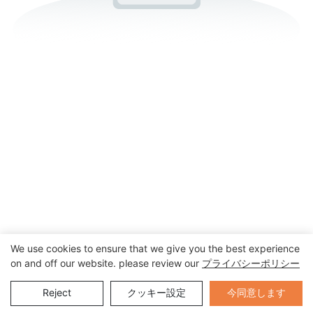
We use cookies to ensure that we give you the best experience
on and off our website. please review our
プライバシーポリシー
Send Inquiry
今同意します
Reject
クッキー設定