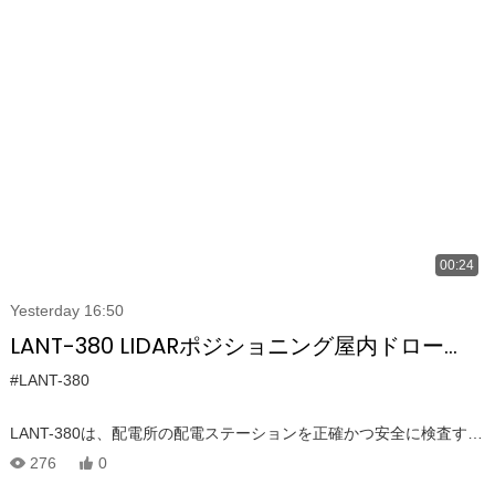
ラー、地下のユーティリティ廊下などのエリアを安全にナビゲート
するように設計されています。 このLIDARポジショニングドローン
は、GNSS衛星信号とは無関係で、詳細なマッピングと検査に最適
な高精度の屋内ドローンです。 ドローンの保護ケージは、衝撃や衝
突からそれを保護し、最も危険な条件でも継続的な動作を確保しま
す。 Lant-380は、市場に出回っている最新の閉じ込められたスペー
スドローンの1つとして、屋内使用のための費用対効果の高いソリュ
ーションを提供し、効率的で安全な検査に不可欠なツールになって
います。
00:24
Yesterday 16:50
LANT-380 LIDARポジショニング屋内ドロー
ン：革新的な輸送ステーション検査
#LANT-380
LANT-380は、配電所の配電ステーションを正確かつ安全に検査する
ために設計されています。 高度な3D LIDARポジショニングとリア
276
0
ルタイム1080p画像伝送を利用して、このドローンは限られたスペ