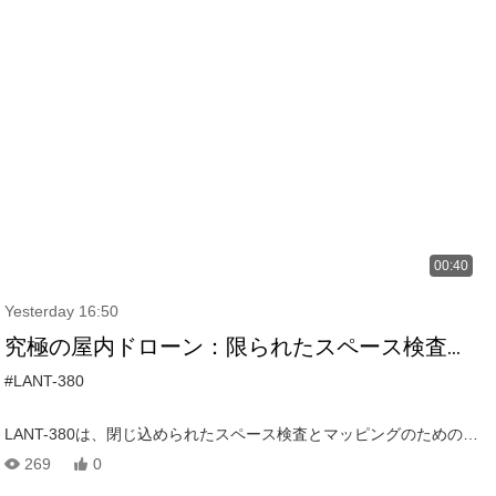
されたこのハイテクドローンは、高度な3D LIDARポジショニングを
使用して、工場廊下、トンネル、その他の危険環境など、GNSS信
号なしでエリアをナビゲートできるようにします。 その16000ルー
メンの明るさ、1080pリアルタイムビデオフィード、衝突耐性ケー
ジは、最も厳しい条件であっても滑らかな動作を保証します。 Lant-
380が自律的にルートに従い、詳細なデータをキャプチャし、産業
検査のためのより安全で費用対効果の高いソリューションを提供す
るのを見てください。 製造および産業部門の専門家に最適です！
00:40
Yesterday 16:50
究極の屋内ドローン：限られたスペース検査の
ためのLant-380 LIDARポジショニング&マッピ
#LANT-380
ング！
LANT-380は、閉じ込められたスペース検査とマッピングのための信
頼性が高く、より安全で、より費用効率の高いドローンであり、ト
269
0
ンネル、ボイラー、地下のユーティリティ回廊などのエリアを安全