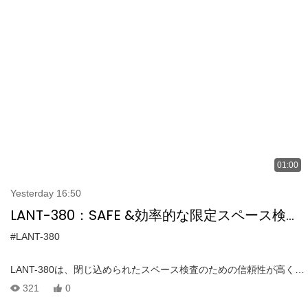
やユーティリティの廊下などの危険で到達しにくい領域に別れを告
げます。 保護ケージのおかげで、危険な環境を介したシームレスな
ナビゲーションを目撃します。 Lant-380が屋内ドローンテクノロジ
ーに革命をもたらし、これまで以上に安全で効率的に検査を行う方
法をご覧ください！
01:00
Yesterday 16:50
LANT-380：SAFE &効率的な限定スペース検査
のための究極のドローン|屋内テスト
#LANT-380
LANT-380は、閉じ込められたスペース検査のための信頼性が高く、
より安全で、より費用効率の高いドローンであり、トンネル、ボイ
321
0
ラー、地下のユーティリティ廊下などのエリアを安全にナビゲート