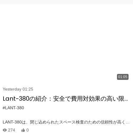
01:05
Yesterday 01:25
Lant-380の紹介：安全で費用対効果の高い限
定スペース検査のための究極のドローン
#LANT-380
LANT-380は、閉じ込められたスペース検査のための信頼性が高く、
より安全で、より費用効率の高いドローンであり、トンネル、ボイ
274
0