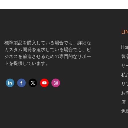
するように設計されています。 このLIDARポジショニングドローン
は、GNSS衛星信号とは無関係で、詳細なマッピングと検査に最適
な高精度の屋内ドローンです。 ドローンの保護ケージは、衝撃や衝
突からそれを保護し、最も危険な条件でも継続的な動作を確保しま
す。 Lant-380は、市場に出回っている最新の閉じ込められたスペー
LI
スドローンの1つとして、屋内使用のための費用対効果の高いソリュ
ーションを提供し、効率的で安全な検査に不可欠なツールになって
標準製品を購入している場合でも、詳細な
います。
Ho
カスタム開発を追求している場合でも、ビ
ジネスを前進させるための専門的なサポー
製
トを提供しています。
サ
私
リ
お
店
免