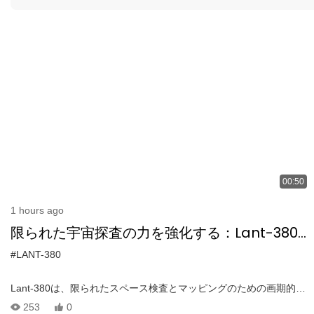
00:50
1 hours ago
限られた宇宙探査の力を強化する：Lant-380
ドローンとその充電ドックイノベーション
#LANT-380
Lant-380は、限られたスペース検査とマッピングのための画期的な
ソリューションです！この最先端のドローンを使用した、トンネル
253
0