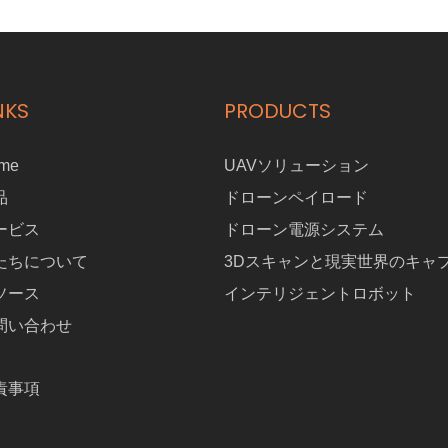
ースを簡単にナビゲートし、包括的なカバレッジと高品質のデータ
収集を確保します。 挑戦的な環境向けに設計されたLANT-380の衝
突耐性設計と自動ルート飛行機能により、配電局の検査に最適な選
択肢があります。 LANT-380での検査で効率と安全性の向上を経験
してください。
NKS
PRODUCTS
me
UAVソリューション
品
ドローンペイロード
ービス
ドローン電源システム
たちについて
3Dスキャンと現実世界のキャ
ソース
インテリジェントロボット
問い合わせ
責事項