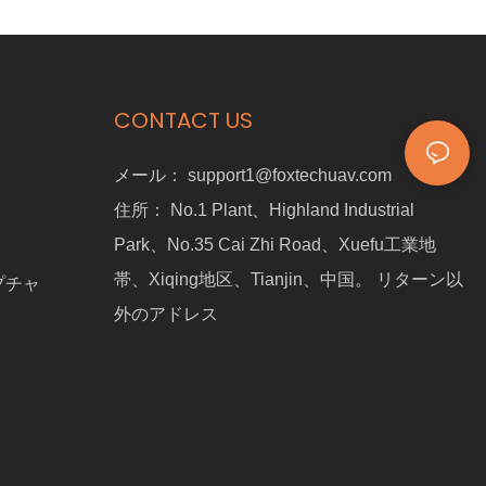
にナビゲートするように設計されています。 このLIDARポジショニ
ングドローンは、GNSS衛星信号とは無関係で、詳細なマッピング
と検査に最適な高精度の屋内ドローンです。 ドローンの保護ケージ
は、衝撃や衝突からそれを保護し、最も危険な条件でも継続的な動
作を確保します。
CONTACT US
メール：
support1@foxtechuav.com
住所：
No.1 Plant、Highland Industrial
Park、No.35 Cai Zhi Road、Xuefu工業地
帯、Xiqing地区、Tianjin、中国。 リターン以
プチャ
外のアドレス