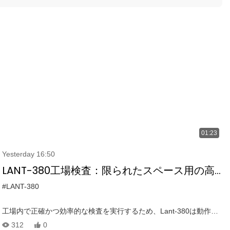
01:23
Yesterday 16:50
LANT-380工場検査：限られたスペース用の高
精度LIDAR屋内ドローン
#LANT-380
工場内で正確かつ効率的な検査を実行するため、Lant-380は動作中
のアクションを参照してください。 限られたスペース検査用に設計
312
0